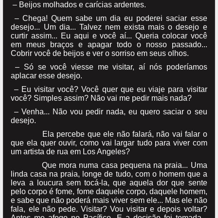
– Beijos molhados e carícias ardentes.
– Chega! Quem sabe um dia eu poderei saciar esse
desejo... Um dia... Talvez nem exista mais o desejo e
curtir assim... Eu aqui e você aí... Queria colocar você
em meus braços e apagar todo o nosso passado...
Cobrir você de beijos e ver o sorriso em seus olhos.
– Só se você viesse me visitar, aí nós poderíamos
aplacar esse desejo.
– Eu visitar você? Você quer que eu viaje para visitar
você? Simples assim? Não vai me pedir mais nada?
– Venha... Não vou pedir nada, eu quero saciar o seu
desejo.
Ela percebe que ele não falará, não vai falar o
que ela quer ouvir, como vai largar tudo para viver com
um artista de rua em Los Angeles?
Que mora numa casa pequena na praia... Uma
linda casa na praia, longe de tudo, com o homem que a
leva a loucura sem tocá-la, que aquela dor que sente
pelo corpo é fome, fome daquele corpo, daquele homem,
e sabe que não poderá mais viver sem ele... Mas ele não
fala, ele não pede. Visitar? Vou visitar e depois voltar?
Antes me afogo no Pacífico. E a decisão foi tomada...