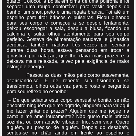
quarto. Colocou a bolsa em cima de uma poltrona e foi
separar uma roupa confortável para vestir depois do
banho, um short preto e uma regata branca. Foi até um
espelho para tirar brincos e pulseiras. Ficou olhando
para seu corpo e começou a se despir, lentamente,
deixou escorregar a saia, despiu a blusa, ficando de
calcinha e sutiã, olhou atentamente para seu corpo
perfeito. Gostava de alimentação saudável e ginástica
aeróbica, também nadava três vezes por semana
durante duas horas, estava pensando em trocar a
ginástica por natação, que lhe dava mais prazer e a
deixava mais relaxada, talvez pela exigência de maior
esforço e energia.
Passou as duas mãos pelo corpo suavemente,
acariciando-se. E de repente sua fisionomia se
transformou, olhou outra vez para o rosto e perguntou
para seu reflexo no espelho:
– De que adianta este corpo sensual e bonito, se não
encontro ninguém que me agrade, ninguém para vir aqui
me fazer gritar de prazer? Alguém que me jogue na
cama e me ame loucamente? Não quero mais brincar
sozinha ou com aquele vibrador frio, sem vida. Quero
alguém, eu preciso de alguém. Depois do desabafo,
sentou-se no chão ainda em frente ao espelho e