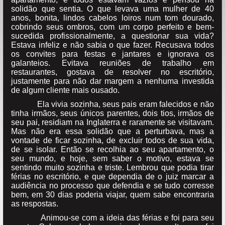
solidão que sentia. O que levava uma mulher de 40
anos, bonita, lindos cabelos loiros num tom dourado,
cobrindo seus ombros, com um corpo perfeito e bem-
sucedida profissionalmente, a questionar sua vida?
Estava infeliz e não sabia o que fazer. Recusava todos
os convites para festas e jantares e ignorava os
galanteios. Evitava reuniões de trabalho em
restaurantes, gostava de resolver no escritório,
justamente para não dar margem a nenhuma investida
de algum cliente mais ousado.
Ela vivia sozinha, seus pais eram falecidos e não
tinha irmãos, seus únicos parentes, dois tios, irmãos de
seu pai, residiam na Inglaterra e raramente se visitavam.
Mas não era essa solidão que a perturbava, mas a
vontade de ficar sozinha, de excluir todos de sua vida,
de se isolar. Então se recolhia ao seu apartamento, o
seu mundo, e hoje, sem saber o motivo, estava se
sentindo muito sozinha e triste. Lembrou que podia tirar
férias no escritório, e que dependia de o juiz marcar a
audiência no processo que defendia e se tudo corresse
bem, em 30 dias poderia viajar, quem sabe encontraria
as respostas.
Animou-se com a ideia das férias e foi para seu