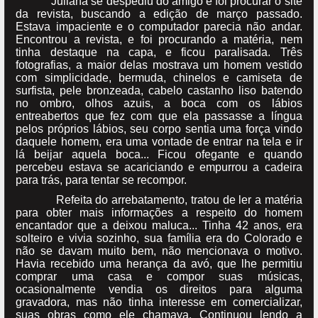
Juliana se despediu do amigo e foi procurar o site
da revista, buscando a edição de março passado.
Estava impaciente e o computador parecia não andar.
Encontrou a revista, e foi procurando a matéria, nem
tinha destaque na capa, e ficou paralisada. Três
fotografias, a maior delas mostrava um homem vestido
com simplicidade, bermuda, chinelos e camiseta de
surfista, pele bronzeada, cabelo castanho liso batendo
no ombro, olhos azuis, a boca com os lábios
entreabertos que fez com que ela passasse a língua
pelos próprios lábios, seu corpo sentia uma força vindo
daquele homem, era uma vontade de entrar na tela e ir
lá beijar aquela boca... Ficou ofegante e quando
percebeu estava se acariciando e empurrou a cadeira
para trás, para tentar se recompor.
Refeita do arrebatamento, tratou de ler a matéria
para obter mais informações a respeito do homem
encantador que a deixou maluca... Tinha 42 anos, era
solteiro e vivia sozinho, sua família era do Colorado e
não se davam muito bem, não mencionava o motivo.
Havia recebido uma herança da avó, que lhe permitiu
comprar uma casa e compor suas músicas,
ocasionalmente vendia os direitos para alguma
gravadora, mas não tinha interesse em comercializar,
suas obras como ele chamava. Continuou lendo a