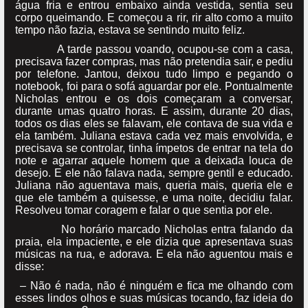
água fria e entrou embaixo ainda vestida, sentia seu
corpo queimando. E começou a rir, rir alto como a muito
tempo não fazia, estava se sentindo muito feliz.
A tarde passou voando, ocupou-se com a casa,
precisava fazer compras, mas não pretendia sair, e pediu
por telefone. Jantou, deixou tudo limpo e pegando o
notebook, foi para o sofá aguardar por ele. Pontualmente
Nicholas entrou e os dois começaram a conversar,
durante umas quatro horas. E assim, durante 20 dias,
todos os dias eles se falavam, ele contava de sua vida e
ela também. Juliana estava cada vez mais envolvida, e
precisava se controlar, tinha ímpetos de entrar na tela do
note e agarrar aquele homem que a deixada louca de
desejo. E ele não falava nada, sempre gentil e educado.
Juliana não aguentava mais, queria mais, queria ele e
que ele também a quisesse, e uma noite, decidiu falar.
Resolveu tomar coragem e falar o que sentia por ele.
No horário marcado Nicholas entra falando da
praia, ela impaciente, e ele dizia que apresentava suas
músicas na rua, e adorava. E ela não aguentou mais e
disse:
– Não é nada, não é ninguém e fica me olhando com
esses lindos olhos e suas músicas tocando, faz ideia do