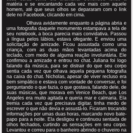
matéria e se encantando cada vez mais com aquele
homem, até que seus olhos se depararam com o link
dele no Facebook, clicando em cima.
Olhava avidamente enquanto a página abria e
uma fotografia daquele monumento estampava a tela de
seu notebook, a boca parecia mais convidativa. Passou
a língua pelos lábios, estava ofegante. E enviou uma
solicitação de amizade. Ficou assustada como uma
criança, com as duas mãos levantadas acima do
teclado, com medo de alguma reação involuntária. Ele
confirmou a amizade e entrou no chat. Juliana foi logo
falando da música, para se distrair do que seu corpo
sentia cada vez que olhava aquela pequena fotografia
na caixa do chat. Nicholas, apesar de viver recluso era
bem simpático e estava com vontade de conversar, e foi
perguntando o que fazia, o que gostava, falando dele, de
suas músicas, que morava em Venice Beach, que Los
Angeles era muito agitada e queria mar e calmaria. Ela
tremia cada vez que precisava digitar, tinha medo de
escrever o que não devia e assustá-lo. Ficaram trocando
informações por umas duas horas, marcando novo bate-
papo para a noite. Ela desligou e continuou sentada de
olhos fechados, curtindo as sensações em seu corpo.
Levantou e correu para o banheiro abrindo o chuveiro na