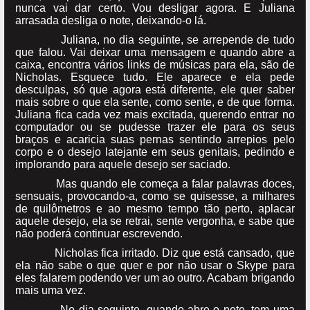
nunca vai dar certo. Vou desligar agora. E Juliana
arrasada desliga o note, deixando-o lá.
Juliana, no dia seguinte, se arrepende de tudo
que falou. Vai deixar uma mensagem e quando abre a
caixa, encontra vários links de músicas para ela, são de
Nicholas. Esquece tudo. Ele aparece e ela pede
desculpas, só que agora está diferente, ele quer saber
mais sobre o que ela sente, como sente, e de que forma.
Juliana fica cada vez mais excitada, querendo entrar no
computador ou se pudesse trazer ele para os seus
braços e acaricia suas pernas sentindo arrepios pelo
corpo e o desejo latejante em seus genitais, pedindo e
implorando para aquele desejo ser saciado.
Mas quando ele começa a falar palavras doces,
sensuais, provocando-a, como se quisesse, a milhares
de quilômetros e ao mesmo tempo tão perto, aplacar
aquele desejo, ela se retrai, sente vergonha, e sabe que
não poderá continuar escrevendo.
Nicholas fica irritado. Diz que está cansado, que
ela não sabe o que quer e por não usar o Skype para
eles falarem podendo ver um ao outro. Acabam brigando
mais uma vez.
No dia seguinte, quando abre o note, tem uma