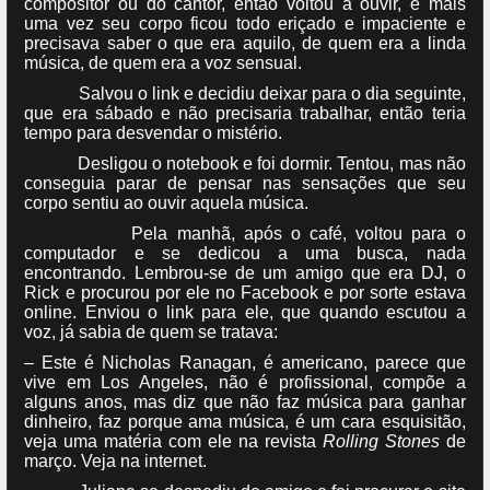
compositor ou do cantor, então voltou a ouvir, e mais
uma vez seu corpo ficou todo eriçado e impaciente e
precisava saber o que era aquilo, de quem era a linda
música, de quem era a voz sensual.
Salvou o link e decidiu deixar para o dia seguinte,
que era sábado e não precisaria trabalhar, então teria
tempo para desvendar o mistério.
Desligou o notebook e foi dormir. Tentou, mas não
conseguia parar de pensar nas sensações que seu
corpo sentiu ao ouvir aquela música.
Pela manhã, após o café, voltou para o
computador e se dedicou a uma busca, nada
encontrando. Lembrou-se de um amigo que era DJ, o
Rick e procurou por ele no Facebook e por sorte estava
online. Enviou o link para ele, que quando escutou a
voz, já sabia de quem se tratava:
– Este é Nicholas Ranagan, é americano, parece que
vive em Los Angeles, não é profissional, compõe a
alguns anos, mas diz que não faz música para ganhar
dinheiro, faz porque ama música, é um cara esquisitão,
veja uma matéria com ele na revista
Rolling Stones
de
março. Veja na internet.