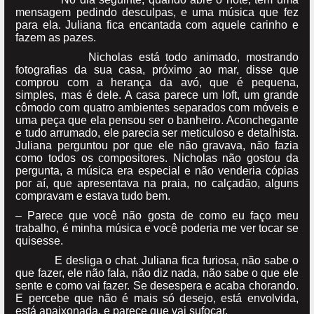
mensagem pedindo desculpas, e uma música que fez
para ela. Juliana fica encantada com aquele carinho e
fazem as pazes.
Nicholas está todo animado, mostrando
fotografias da sua casa, próximo ao mar, disse que
comprou com a herança da avó, que é pequena,
simples, mas é dele. A casa parece um loft, um grande
cômodo com quatro ambientes separados com móveis e
uma peça que ela pensou ser o banheiro. Aconchegante
e tudo arrumado, ele parecia ser meticuloso e detalhista.
Juliana perguntou por que ele não gravava, não fazia
como todos os compositores. Nicholas não gostou da
pergunta, a música era especial e não venderia cópias
por aí, que apresentava na praia, no calçadão, alguns
compravam e estava tudo bem.
– Parece que você não gosta de como eu faço meu
trabalho, é minha música e você poderia me ver tocar se
quisesse.
E desliga o chat. Juliana fica furiosa, não sabe o
que fazer, ele não fala, não diz nada, não sabe o que ele
sente e como vai fazer. Se desespera e acaba chorando.
E percebe que não é mais só desejo, está envolvida,
está apaixonada, e parece que vai sufocar.