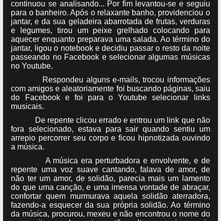
continuou se analisando... Por fim levantou-se e seguiu
para o banheiro. Após o relaxante banho, providenciou o
jantar, e da sua geladeira abarrotada de frutas, verduras
e legumes, tirou um peixe grelhado colocando para
aquecer enquanto preparava uma salada. Ao término do
jantar, ligou o notebook e decidiu passar o resto da noite
passeando no Facebook e selecionar algumas músicas
no Youtube.
Respondeu alguns e-mails, trocou informações
com amigos e aleatoriamente foi buscando páginas, saiu
do Facebook e foi para o Youtube selecionar links
musicais.
De repente clicou errado e entrou um link que não
fora selecionado, estava para sair quando sentiu um
arrepio percorrer seu corpo e ficou hipnotizada ouvindo
a música.
A música era perturbadora e envolvente, e de
repente uma voz suave cantando, falava de amor, de
não ter um amor, de solidão, parecia mais um lamento
do que uma canção, e uma imensa vontade de abraçar,
confortar quem murmurava aquela solidão aterradora,
fazendo-a esquecer da sua própria solidão. Ao término
da música, procurou, mexeu e não encontrou o nome do