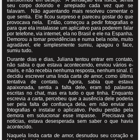
seu corpo dolorido e arrepiado cada vez que se
falavam. Não aguentando mais resolveu comentar o
que sentia. Ele ficou surpreso e pareceu gostar do que
provocava nela. Então, começou a pedir fotografias e
para que ela instalasse um aplicativo para poderem falar
por telefone, via internet, ela no Brasil e ele na Espanha.
Demorou a tomar providências e numa bela noite, muito
agradável, ele simplesmente sumiu, apagou o face,
sumiu tudo.
Durante dias e dias, Juliana tentou entrar em contato,
não sabia o que estava acontecendo, enviou vários e-
mails, e não recebia nenhuma resposta, nenhum sinal. E
decidiu escrever uma linda
carta de amor
, como última
tentativa de contato. Agora, sabia que estava
apaixonada, sentia a falta dele, eram só palavras
escritas no chat, mas era tudo o que tinha. Enquanto
escrevia
a carta
, percebeu que a ausência dele poderia
ser pela falta de confiança dela, em não enviar as
fotografias e instalar o aplicativo. Pediu perdão pela
demora em solucionar esse impasse. Precisava de
notícias, estava desesperada sem saber o que havia
acontecido.
Naquela linda
carta de amor,
desnudou seu coração e