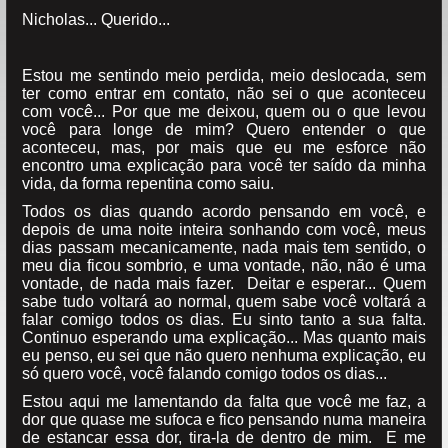
Nicholas... Querido...
Estou me sentindo meio perdida, meio deslocada, sem
ter como entrar em contato, não sei o que aconteceu
com você... Por que me deixou, quem ou o que levou
você para longe de mim? Quero entender o que
aconteceu, mas, por mais que eu me esforce não
encontro uma explicação para você ter saído da minha
vida, da forma repentina como saiu.
Todos os dias quando acordo pensando em você, e
depois de uma noite inteira sonhando com você, meus
dias passam mecanicamente, nada mais tem sentido, o
meu dia ficou sombrio, e uma vontade, não, não é uma
vontade, de nada mais fazer. Deitar e esperar... Quem
sabe tudo voltará ao normal, quem sabe você voltará a
falar comigo todos os dias. Eu sinto tanto a sua falta.
Continuo esperando uma explicação... Mas quanto mais
eu penso, eu sei que não quero nenhuma explicação, eu
só quero você, você falando comigo todos os dias...
Estou aqui me lamentando da falta que você me faz, a
dor que quase me sufoca e fico pensando numa maneira
de estancar essa dor, tira-la de dentro de mim. E me