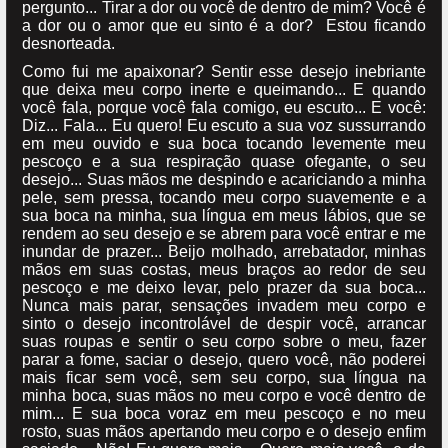
pergunto... Tirar a dor ou você de dentro de mim? Você é
a dor ou o amor que eu sinto é a dor? Estou ficando
desnorteada.
Como fui me apaixonar? Sentir esse desejo inebriante
que deixa meu corpo inerte e queimando... E quando
você fala, porque você fala comigo, eu escuto... E você:
Diz... Fala... Eu quero! Eu escuto a sua voz sussurrando
em meu ouvido e sua boca tocando levemente meu
pescoço e a sua respiração quase ofegante, o seu
desejo... Suas mãos me despindo e acariciando a minha
pele, sem pressa, tocando meu corpo suavemente e a
sua boca na minha, sua língua em meus lábios, que se
rendem ao seu desejo e se abrem para você entrar e me
inundar de prazer... Beijo molhado, arrebatador, minhas
mãos em suas costas, meus braços ao redor de seu
pescoço e me deixo levar, pelo prazer da sua boca...
Nunca mais parar, sensações invadem meu corpo e
sinto o desejo incontrolável de despir você, arrancar
suas roupas e sentir o seu corpo sobre o meu, fazer
parar a fome, saciar o desejo, quero você, não poderei
mais ficar sem você, sem seu corpo, sua língua na
minha boca, suas mãos no meu corpo e você dentro de
mim... E sua boca voraz em meu pescoço e no meu
rosto, suas mãos apertando meu corpo e o desejo enfim