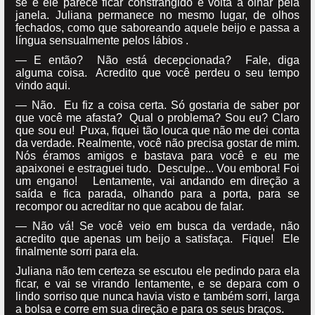
se e ele parece ficar constrangido e volta a olhar pela
janela. Juliana permanece no mesmo lugar, de olhos
fechados, como que saboreando aquele beijo e passa a
língua sensualmente pelos lábios .
— E então? Não está decepcionada? Fale, diga
alguma coisa. Acredito que você perdeu o seu tempo
vindo aqui.
— Não. Eu fiz a coisa certa. Só gostaria de saber por
que você me afasta? Qual o problema? Sou eu? Claro
que sou eu! Puxa, fiquei tão louca que não me dei conta
da verdade. Realmente, você não precisa gostar de mim.
Nós éramos amigos e bastava para você e eu me
apaixonei e estraguei tudo. Desculpe... Vou embora! Foi
um engano! Lentamente, vai andando em direção a
saída e fica parada, olhando para a porta, para se
recompor ou acreditar no que acabou de falar.
— Não vá! Se você veio em busca da verdade, não
acredito que apenas um beijo a satisfaça. Fique! Ele
finalmente sorri para ela.
Juliana não tem certeza se escutou ele pedindo para ela
ficar, e vai se virando lentamente, e se depara com o
lindo sorriso que nunca havia visto e também sorri, larga
a bolsa e corre em sua direção e para os seus braços.