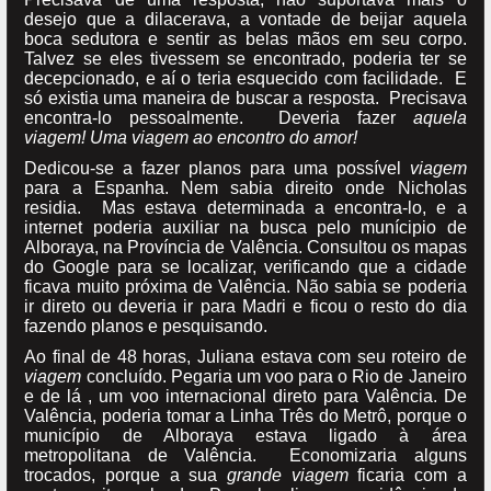
desejo que a dilacerava, a vontade de beijar aquela
boca sedutora e sentir as belas mãos em seu corpo.
Talvez se eles tivessem se encontrado, poderia ter se
decepcionado, e aí o teria esquecido com facilidade. E
só existia uma maneira de buscar a resposta. Precisava
encontra-lo pessoalmente. Deveria fazer
aquela
viagem!
Uma viagem ao encontro do amor!
Dedicou-se a fazer planos para uma possível
viagem
para a Espanha. Nem sabia direito onde Nicholas
residia. Mas estava determinada a encontra-lo, e a
internet poderia auxiliar na busca pelo munícipio de
Alboraya, na Província de Valência. Consultou os mapas
do Google para se localizar, verificando que a cidade
ficava muito próxima de Valência. Não sabia se poderia
ir direto ou deveria ir para Madri e ficou o resto do dia
fazendo planos e pesquisando.
Ao final de 48 horas, Juliana estava com seu roteiro de
viagem
concluído. Pegaria um voo para o Rio de Janeiro
e de lá , um voo internacional direto para Valência. De
Valência, poderia tomar a Linha Três do Metrô, porque o
município de Alboraya estava ligado à área
metropolitana de Valência. Economizaria alguns
trocados, porque a sua
grande viagem
ficaria com a