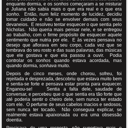
enquanto dormia, e os
sonhos
começaram a se misturar
e Juliana não sabia mais o que era real e o que era
sonho.
Então, num feliz momento de lucidez, decidiu
tomar cuidado e não se envolver demais com seus
devaneios. E resolveu tentar esquecer o que sentia pelo
Nicholas. Não queria mais pensar nele, e se entregou
ao trabalho, com o firme propósito de esquecer aquele
sentimento que nutria por ele. E às vezes pensava no
desejo que aflorava em seu corpo, cada vez que se
lembrava do seu rosto e das suas palavras, das músicas
que ele gostava e que ela passou a ouvir. Podia
controlar os
sonhos
quando estava acordada, mas
quando dormia,
sonhava
muito.
Depois de cinco meses, onde chorou, sofreu, foi
rejeitada e desprezada, descobriu que estava muito bem
e sentia-se forte e pensava estar pronta para esquecer.
Enganou-se! Sentia a falta dele, saudade de
conversar, e percebeu que o que sentia era tão forte que
até poderia sentir o cheiro dele, sem nunca ter estado
com ele. O perfume de seus cabelos macios e sedosos,
sem nunca ter tocado. Não conseguia explicar, se
realmente estava apaixonada ou era uma obsessão
doentia.
Precisava de uma resposta, não suportava mais o