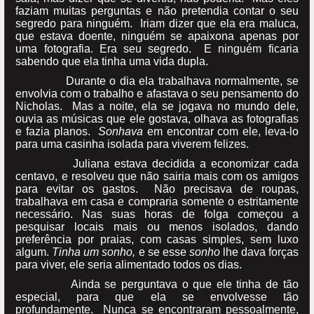
faziam muitas perguntas e não pretendia contar o seu
segredo para ninguém. Iriam dizer que ela era maluca,
que estava doente, ninguém se apaixona apenas por
uma fotografia. Era seu segredo. E ninguém ficaria
sabendo que ela tinha uma vida dupla.
Durante o dia ela trabalhava normalmente, se
envolvia com o trabalho e afastava o seu pensamento do
Nicholas. Mas a noite, ela se jogava no mundo dele,
ouvia as músicas que ele gostava, olhava as fotografias
e fazia planos.
Sonhava
em encontrar com ele, leva-lo
para uma casinha isolada para viverem felizes.
Juliana estava decidida a economizar cada
centavo, e resolveu que não sairia mais com os amigos
para evitar os gastos. Não precisava de roupas,
trabalhava em casa e compraria somente o estritamente
necessário. Nas suas horas de folga começou a
pesquisar locais mais ou menos isolados, dando
preferência por praias, com casas simples, sem luxo
algum.
Tinha um sonho,
e se esse
sonho
lhe dava forças
para viver, ele seria alimentado todos os dias.
Ainda se perguntava o que ele tinha de tão
especial, para que ela se envolvesse tão
profundamente. Nunca se encontraram pessoalmente,