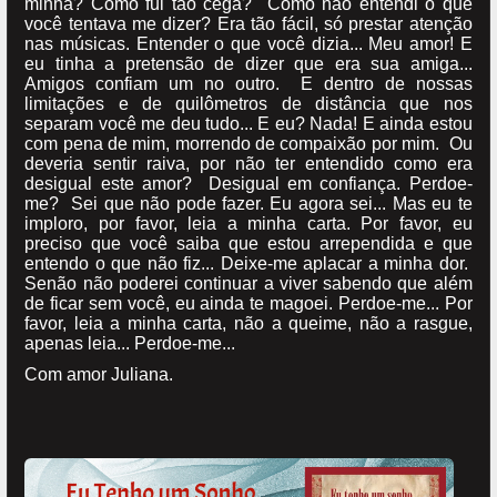
minha? Como fui tão cega? Como não entendi o que
você tentava me dizer? Era tão fácil, só prestar atenção
nas músicas. Entender o que você dizia... Meu amor! E
eu tinha a pretensão de dizer que era sua amiga...
Amigos confiam um no outro. E dentro de nossas
limitações e de quilômetros de distância que nos
separam você me deu tudo... E eu? Nada! E ainda estou
com pena de mim, morrendo de compaixão por mim. Ou
deveria sentir raiva, por não ter entendido como era
desigual este amor? Desigual em confiança. Perdoe-
me? Sei que não pode fazer. Eu agora sei... Mas eu te
imploro, por favor, leia a minha carta. Por favor, eu
preciso que você saiba que estou arrependida e que
entendo o que não fiz... Deixe-me aplacar a minha dor.
Senão não poderei continuar a viver sabendo que além
de ficar sem você, eu ainda te magoei. Perdoe-me... Por
favor, leia a minha carta, não a queime, não a rasgue,
apenas leia... Perdoe-me...
Com amor Juliana.