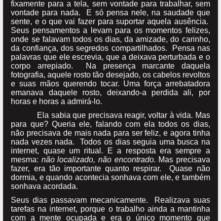
fixamente para a tela, sem vontade para trabalhar, sem
vontade para nada. E só pensa nele, na saudade que
sente, e o que vai fazer para suportar aquela ausência.
Seus pensamentos a levam para os momentos felizes,
onde se falavam todos os dias, da amizade, do carinho,
da confiança, dos segredos compartilhados. Pensa nas
palavras que ele escrevia, que a deixava perturbada e o
corpo arrepiado. Na presença marcante daquela
fotografia, aquele rosto tão desejado, os cabelos revoltos
e suas mãos querendo tocar. Uma força arrebatadora
emanava daquele rosto, deixando-a perdida ali, por
horas e horas a admirá-lo.
Ela sabia que precisava reagir, voltar à vida. Mas
para que? Queria ele, falando com ela todos os dias,
não precisava de mais nada para ser feliz, e agora tinha
nada vezes nada. Todos os dias seguia uma busca na
internet, quase um ritual. E a resposta era sempre a
mesma:
não localizado, não encontrado.
Mas precisava
fazer, era tão importante quanto respirar. Quase não
dormia, e quando acontecia sonhava com ele, e também
sonhava acordada.
Seus dias passavam mecanicamente. Realizava suas
tarefas na internet, porque o trabalho ainda a mantinha
com a mente ocupada e era o único momento que