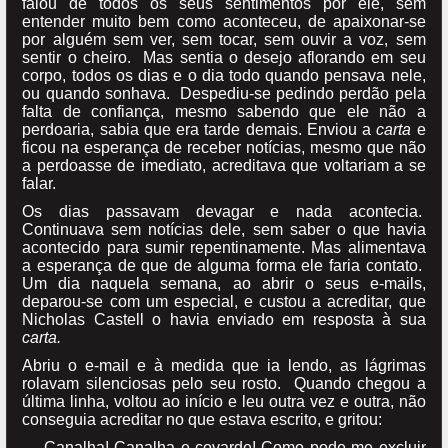
falou de todos os seus sentimentos por ele, sem
entender muito bem como aconteceu, de apaixonar-se
por alguém sem ver, sem tocar, sem ouvir a voz, sem
sentir o cheiro. Mas sentia o desejo aflorando em seu
corpo, todos os dias e o dia todo quando pensava nele,
ou quando sonhava. Despediu-se pedindo perdão pela
falta de confiança, mesmo sabendo que ele não a
perdoaria, sabia que era tarde demais. Enviou a
carta
e
ficou na esperança de receber notícias, mesmo que não
a perdoasse de imediato, acreditava que voltariam a se
falar.
Os dias passavam devagar e nada acontecia.
Continuava sem notícias dele, sem saber o que havia
acontecido para sumir repentinamente. Mas alimentava
a esperança de que de alguma forma ele faria contato.
Um dia naquela semana, ao abrir o seus e-mails,
deparou-se com um especial, e custou a acreditar, que
Nicholas Castell o havia enviado em resposta à sua
carta.
Abriu o e-mail e à medida que ia lendo, as lágrimas
rolavam silenciosas pelo seu rosto. Quando chegou a
última linha, voltou ao início e leu outra vez e outra, não
conseguia acreditar no que estava escrito, e gritou:
— Canalha! Canalha e covarde! Como pode me excluir