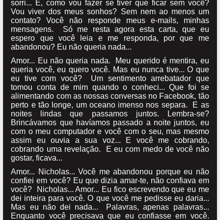
sorri... E, como vou fazer se tiver que ficar sem você?
Vou viver dos meus sonhos? Sem nem ao menos um
contato? Você não responde meus e-mails, minhas
mensagens. Só me resta agora esta carta, que eu
espero que você leia e me responda, por que me
abandonou? Eu não queria nada...
Amor... Eu não queria nada. Meu querido é mentira, eu
queria você, eu quero você. Mas eu nunca tive... O que
eu tive com você? Um sentimento arrebatador que
tomou conta de mim quando o conheci... Que foi se
alimentando com as nossas conversas no Facebook, tão
perto e tão longe, um oceano imenso nos separa. E as
noites lindas que passamos juntos. Lembra-se?
Brincávamos que havíamos passado a noite juntos, eu
com o meu computador e você com o seu, mas mesmo
assim eu ouvia a sua voz... E você me cobrando,
cobrando uma revelação. E eu com medo de você não
gostar, ficava...
Amor... Nicholas... Você me abandonou porque eu não
confiei em você? Eu que dizia amar-te, não confiava em
você? Nicholas... Amor... Eu fico escrevendo que eu me
dei inteira para você. O que você me pedisse eu daria...
Mas eu não dei nada... Palavras, apenas palavras...
Enquanto você precisava que eu confiasse em você.