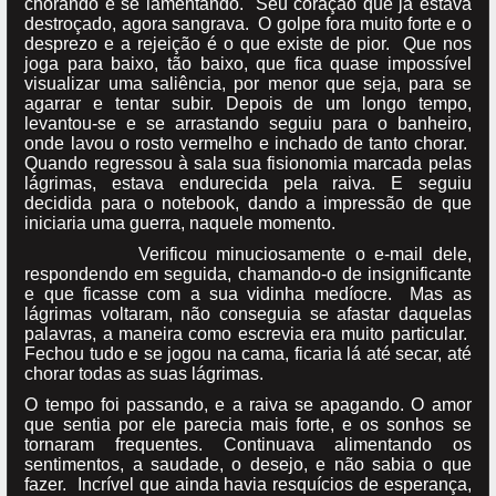
chorando e se lamentando. Seu coração que já estava
destroçado, agora sangrava. O golpe fora muito forte e o
desprezo e a rejeição é o que existe de pior. Que nos
joga para baixo, tão baixo, que fica quase impossível
visualizar uma saliência, por menor que seja, para se
agarrar e tentar subir. Depois de um longo tempo,
levantou-se e se arrastando seguiu para o banheiro,
onde lavou o rosto vermelho e inchado de tanto chorar.
Quando regressou à sala sua fisionomia marcada pelas
lágrimas, estava endurecida pela raiva. E seguiu
decidida para o notebook, dando a impressão de que
iniciaria uma guerra, naquele momento.
Verificou minuciosamente o e-mail dele,
respondendo em seguida, chamando-o de insignificante
e que ficasse com a sua vidinha medíocre. Mas as
lágrimas voltaram, não conseguia se afastar daquelas
palavras, a maneira como escrevia era muito particular.
Fechou tudo e se jogou na cama, ficaria lá até secar, até
chorar todas as suas lágrimas.
O tempo foi passando, e a raiva se apagando. O amor
que sentia por ele parecia mais forte, e os sonhos se
tornaram frequentes. Continuava alimentando os
sentimentos, a saudade, o desejo, e não sabia o que
fazer. Incrível que ainda havia resquícios de esperança,