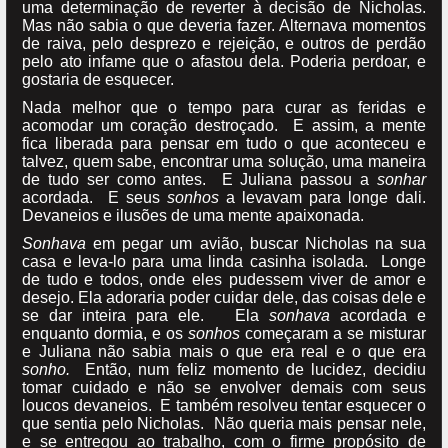
uma determinação de reverter à decisão de Nicholas.
Mas não sabia o que deveria fazer. Alternava momentos
de raiva, pelo desprezo e rejeição, e outros de perdão
pelo ato infame que o afastou dela. Poderia perdoar, e
gostaria de esquecer.
Nada melhor que o tempo para curar as feridas e
acomodar um coração destroçado. E assim, a mente
fica liberada para pensar em tudo o que aconteceu e
talvez, quem sabe, encontrar uma solução, uma maneira
de tudo ser como antes. E Juliana passou a
sonhar
acordada. E seus
sonhos
a levavam para longe dali.
Devaneios e ilusões de uma mente apaixonada.
Sonhava
em pegar um avião, buscar Nicholas na sua
casa e leva-lo para uma linda casinha isolada. Longe
de tudo e todos, onde eles pudessem viver de amor e
desejo. Ela adoraria poder cuidar dele, das coisas dele e
se dar inteira para ele. Ela
sonhava
acordada e
enquanto dormia, e os
sonhos
começaram a se misturar
e Juliana não sabia mais o que era real e o que era
sonho.
Então, num feliz momento de lucidez, decidiu
tomar cuidado e não se envolver demais com seus
loucos devaneios. E também resolveu tentar esquecer o
que sentia pelo Nicholas. Não queria mais pensar nele,
e se entregou ao trabalho, com o firme propósito de