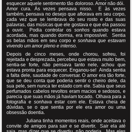
esquecer aquele sentimento tão doloroso. Amor não dói.
Amor cura. Às vezes pensava nisso. E às vezes
também, pensava no desejo que aflorava em seu corpo,
cada vez que se lembrava do seu rosto e das suas
palavras, das músicas que ele gostava e que ela passou
a ouvir. Podia controlar os
sonhos
quando estava
acordada, mas quando dormia, era impossível. Sentia
as belas mãos em seu corpo e
sonhava que estavam
vivendo um amor pleno e intenso.
Depois de cinco meses, onde chorou, sofreu, foi
rejeitada e desprezada, percebeu que estava muito bem,
sentia-se forte, não pensava tanto nele, achou que
estava pronta para esquecer. Enganou-se! Ainda sentia
a falta dele, saudade de conversar. O amor era tão forte,
que se deu conta que poderia sentir o cheiro dele, da
sua pele, sem nunca ter estado com ele. Sabia que seus
perfumados cabelos revoltos eram macios e sedosos, e
parecia que suas mãos já haviam tocado. Olhava para a
fotografia e
sonhava
estar com ele. Estava cheia de
dúvidas, se o que sentia por ele era amor ou uma
obsessão doentia.
Juliana tinha momentos reais, onde aceitava o
convite de amigos para sair e se divertir. Sair ela até
saia, mas dizer que se divertiu, não poderia. Mas eles