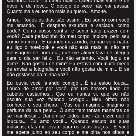
saciado... Não! Eu quero mais... Quero mais você, e de
novo, e de novo... O desejo de você não vai passar.
Quanto mais eu tenho mais eu quero... Amo-te.
Amor... Todos os dias são assim... Eu sonho com você
me amando... E desperto exaurida e saciada, como
pode? Como posso sonhar e sentir tanto prazer com
você? Cada pedacinho do meu corpo implora, pelo seu
corpo no meu... E quando eu acordo, eu não vejo nada,
eu ligo o notebook e você não está mais lá, não tem
mensagem de bom dia, que me alimentava de alegria
para o dia ser feliz. Eu não entendo. Você fugiu de
mim? Não gostou de mim? Eu estava com muito medo
de enviar a fotografia e você não gostar de mim... E se
não gostasse da minha voz?
Eu ouvia você falando comigo... É eu estou louca...
Louca de amor por você, por um homem lindo de
cabelos castanhos... Que eu nunca vi, que eu não
escuto sua voz falando comigo... Meu olfato não
conhece o seu cheiro... Mas eu imagino... Imagino o
perfume da sua pele... O amor tem tantas maneiras de
se manifestar... Danem-se todos que irão dizer que é
loucura... Eu amo você... Quando escuto as suas
músicas, elas me levam para os seus braços... E você
me aperta junto ao seu corpo e me olha nos olhos e