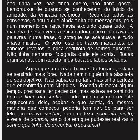
não tinha voz, não tinha cheiro, não tinha gosto.
Lembrou-se de quando se conheceram, do inicio da
amizade, da empatia recíproca. Recordou todas as
conversas, olhou o que ainda tinha de mensagens, pois
num momento de raiva havia excluído quase tudo. A
maneira de escrever era encantadora, como colocava as
palavras numa frase, o sotaque se acentuava e tudo
virava música. O belo rosto de traços marcantes, os
cabelos revoltos, a boca sedutora de sorriso ausente.
Não tinha nenhuma fotografia onde ele sorria. Todas
eram sérias, com aquela linda boca de lábios selados.
Agora que a decisão havia sido tomada, estava
se sentindo mais forte. Nada nem ninguém iria afasta-la
de seu objetivo. Não sabia como faria mas tinha certeza
que encontraria com Nicholas. Poderia demorar algum
tempo, precisaria ter paciência, mas estava se sentindo
bem e
tinha um sonho
. Tudo poderia acontecer, até
esquecer-se dele, acabar o que sentia, da mesma
maneira que começou, poderia terminar. Se para ser
feliz precisava
sonhar
, com certeza
sonharia muito
,
viveria de
sonhos,
até o dia em que pudesse realizar o
sonho que tinha, de encontrar o seu amor!