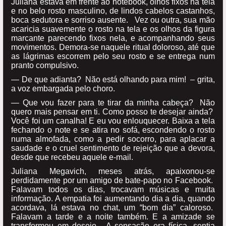
Juliana estava em frente ao notebook, olhos fixos na tela
e no belo rosto masculino, de lindos cabelos castanhos,
boca sedutora e sorriso ausente. Vez ou outra, sua mão
acaricia suavemente o rosto na tela e os olhos da figura
marcante parecendo fixos nela, e acompanhando seus
movimentos. Demora-se naquele ritual doloroso, até que
as lágrimas escorrem pelo seu rosto e se entrega num
pranto compulsivo.
— De que adianta? Não está olhando para mim! – grita,
a voz embargada pelo choro.
— Que vou fazer para te tirar da minha cabeça? Não
quero mais pensar em ti. Como posso te desejar ainda?
Você foi um canalha! E eu vou enlouquecer. Baixa a tela
fechando o note e se atira no sofá, escondendo o rosto
numa almofada, como a pedir socorro, para aplacar a
saudade e o cruel sentimento de rejeição que a devora,
desde que recebeu aquele e-mail.
Juliana Megavich, meses atrás, apaixonou-se
perdidamente por um amigo de bate-papo no Facebook.
Falavam todos os dias, trocavam músicas e muita
informação. A empatia foi aumentando dia a dia, quando
acordava, lá estava no chat, um “bom dia” caloroso.
Falavam a tarde e a noite também. E a amizade se
transformou em desejo. A sensação era física, sentia