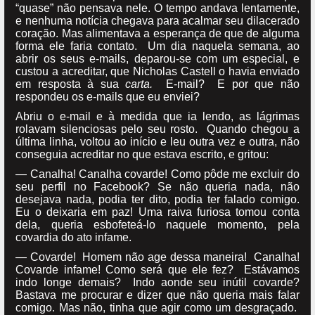
“quase” não pensava nele. O tempo andava lentamente,
e nenhuma notícia chegava para acalmar seu dilacerado
coração. Mas alimentava a esperança de que de alguma
forma ele faria contato. Um dia naquela semana, ao
abrir os seus e-mails, deparou-se com um especial, e
custou a acreditar, que Nicholas Castell o havia enviado
em resposta à sua
carta.
E-mail? E por que não
respondeu os e-mails que eu enviei?
Abriu o e-mail e à medida que ia lendo, as lágrimas
rolavam silenciosas pelo seu rosto. Quando chegou a
última linha, voltou ao início e leu outra vez e outra, não
conseguia acreditar no que estava escrito, e gritou:
— Canalha! Canalha covarde! Como pôde me excluir do
seu perfil no Facebook? Se não queria nada, não
desejava nada, podia ter dito, podia ter falado comigo.
Eu o deixaria em paz! Uma raiva furiosa tomou conta
dela, queria esbofeteá-lo naquele momento, pela
covardia do ato infame.
— Covarde! Homem não age dessa maneira! Canalha!
Covarde infame! Como será que ele fez? Estávamos
indo longe demais? Indo aonde seu inútil covarde?
Bastava me procurar e dizer que não queria mais falar
comigo. Mas não, tinha que agir como um desgraçado.