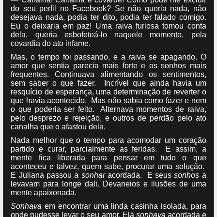
do seu perfil no Facebook? Se não queria nada, não
desejava nada, podia ter dito, podia ter falado comigo.
Eu o deixaria em paz! Uma raiva furiosa tomou conta
dela, queria esbofeteá-lo naquele momento, pela
covardia do ato infame.
Mas, o tempo foi passando, e a raiva se apagando. O
amor que sentia parecia mais forte e os sonhos mais
frequentes. Continuava alimentando os sentimentos,
sem saber o que fazer. Incrível que ainda havia um
resquício de esperança, uma determinação de reverter o
que havia acontecido. Mas não sabia como fazer e nem
o que poderia ser feito. Alternava momentos de raiva,
pelo desprezo e rejeição, e outros de perdão pelo ato
canalha que o afastou dela.
Nada melhor que o tempo para acomodar um coração
partido e curar, parcialmente as feridas. E assim, a
mente fica liberada para pensar em tudo o que
aconteceu e talvez, quem sabe, procurar uma solução.
E Juliana passou a
sonhar
acordada. E seus
sonhos
a
levavam para longe dali. Devaneios e ilusões de uma
mente apaixonada.
Sonhava
em encontrar uma linda casinha isolada, para
onde pudesse levar o seu amor. Ela
sonhava
acordada e