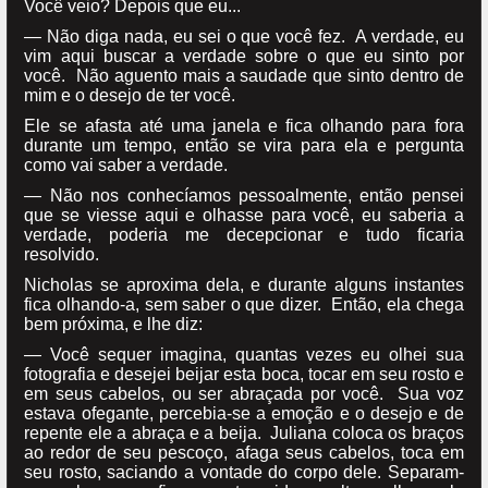
Você veio? Depois que eu...
— Não diga nada, eu sei o que você fez. A verdade, eu
vim aqui buscar a verdade sobre o que eu sinto por
você. Não aguento mais a saudade que sinto dentro de
mim e o desejo de ter você.
Ele se afasta até uma janela e fica olhando para fora
durante um tempo, então se vira para ela e pergunta
como vai saber a verdade.
— Não nos conhecíamos pessoalmente, então pensei
que se viesse aqui e olhasse para você, eu saberia a
verdade, poderia me decepcionar e tudo ficaria
resolvido.
Nicholas se aproxima dela, e durante alguns instantes
fica olhando-a, sem saber o que dizer. Então, ela chega
bem próxima, e lhe diz:
— Você sequer imagina, quantas vezes eu olhei sua
fotografia e desejei beijar esta boca, tocar em seu rosto e
em seus cabelos, ou ser abraçada por você. Sua voz
estava ofegante, percebia-se a emoção e o desejo e de
repente ele a abraça e a beija. Juliana coloca os braços
ao redor de seu pescoço, afaga seus cabelos, toca em
seu rosto, saciando a vontade do corpo dele. Separam-