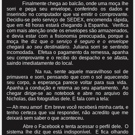
Finalmente chega ao balcão, onde uma moça lhe
sorri e pega seu envelope, conferindo os dados e
inserindo no computador que vai emitir o comprovante.
Decidiu-se pelo serviço de SEDEX, encomenda rápida,
que em 48 horas estará chegando à Espanha. Verifica
com mais atenção onde os envelopes são armazenados,
e devia estar com a fisionomia preocupada, porque a
moça lhe diz que
o serviço é seguro e o envelope
chegará ao seu destinatário.
Juliana sorri se sentindo
incomodada. Efetua o pagamento da remessa, apanha
seu comprovante e o recibo do despacho e se afasta,
saindo imediatamente do local.
Na rua, sente aquele maravilhoso sol de
primavera e sorri, pensando que com o sol aquecendo
seu corpo, a esperança parece voltar para sua vida.
Apanha a condução e retorna ao seu apartamento. Ao
chegar dirige-se ao notebook e abre no arquivo do
Nicholas, das fotografias dele. E fala com a tela:
— Ah meu amor! Em breve você receberá minha
carta,
e
tenho certeza que vai responder, não acredito que me
deixará sem saber o que aconteceu.
Abre o Facebook e tenta acessar o perfil dele. O
sistema lhe diz que está indisponível. E fica olhando