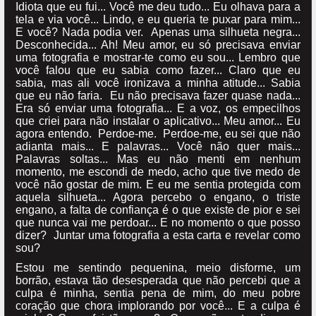
Idiota que eu fui... Você me deu tudo... Eu olhava para a
tela e via você... Lindo, e eu queria te puxar para mim...
E você? Nada podia ver. Apenas uma silhueta negra...
Desconhecida... Ah! Meu amor, eu só precisava enviar
uma fotografia e mostrar-te como eu sou... Lembro que
você falou que eu sabia como fazer... Claro que eu
sabia, mas ali você ironizava a minha atitude... Sabia
que eu não faria. Eu não precisava fazer quase nada...
Era só enviar uma fotografia... E a voz, os empecilhos
que criei para não instalar o aplicativo... Meu amor... Eu
agora entendo. Perdoe-me. Perdoe-me, eu sei que não
adianta mais... E palavras... Você não quer mais...
Palavras soltas... Mas eu não menti em nenhum
momento, me escondi de medo, acho que tive medo de
você não gostar de mim. E eu me sentia protegida com
aquela silhueta... Agora percebo o engano, o triste
engano, a falta de confiança é o que existe de pior e sei
que nunca vai me perdoar... E no momento o que posso
dizer? Juntar uma fotografia a esta carta e revelar como
sou?
Estou me sentindo pequenina, meio disforme, um
borrão, estava tão desesperada que não percebi que a
culpa é minha, sentia pena de mim, do meu pobre
coração que chora implorando por você... E a culpa é