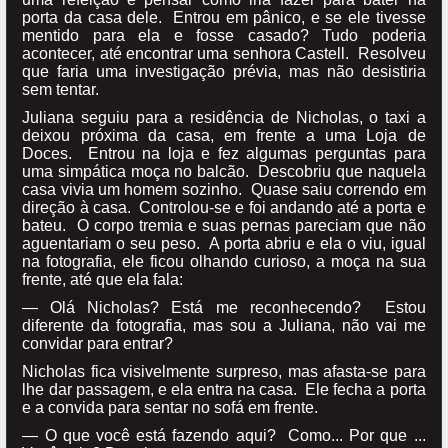
porta da casa dele. Entrou em pânico, e se ele tivesse
mentido para ela e fosse casado? Tudo poderia
acontecer, até encontrar uma senhora Castell. Resolveu
que faria uma investigação prévia, mas não desistiria
sem tentar.
Juliana seguiu para a residência de Nicholas, o taxi a
deixou próxima da casa, em frente a uma Loja de
Doces. Entrou na loja e fez algumas perguntas para
uma simpática moça no balcão. Descobriu que naquela
casa vivia um homem sozinho. Quase saiu correndo em
direção à casa. Controlou-se e foi andando até a porta e
bateu. O corpo tremia e suas pernas pareciam que não
aguentariam o seu peso. A porta abriu e ela o viu, igual
na fotografia, ele ficou olhando curioso, a moça na sua
frente, até que ela fala:
— Olá Nicholas? Está me reconhecendo? Estou
diferente da fotografia, mas sou a Juliana, não vai me
convidar para entrar?
Nicholas fica visivelmente surpreso, mas afasta-se para
lhe dar passagem, e ela entra na casa. Ele fecha a porta
e a convida para sentar no sofá em frente.
— O que você está fazendo aqui? Como... Por que ...