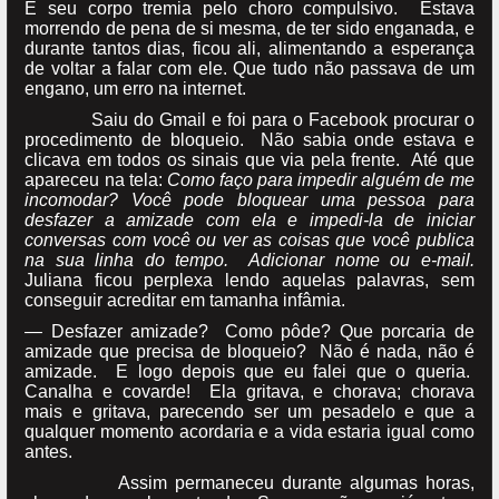
E seu corpo tremia pelo choro compulsivo. Estava
morrendo de pena de si mesma, de ter sido enganada, e
durante tantos dias, ficou ali, alimentando a esperança
de voltar a falar com ele. Que tudo não passava de um
engano, um erro na internet.
Saiu do Gmail e foi para o Facebook procurar o
procedimento de bloqueio. Não sabia onde estava e
clicava em todos os sinais que via pela frente. Até que
apareceu na tela:
Como faço para impedir alguém de me
incomodar? Você pode bloquear uma pessoa para
desfazer a amizade com ela e impedi-la de iniciar
conversas com você ou ver as coisas que você publica
na sua linha do tempo. Adicionar nome ou e-mail.
Juliana ficou perplexa lendo aquelas palavras, sem
conseguir acreditar em tamanha infâmia.
— Desfazer amizade? Como pôde? Que porcaria de
amizade que precisa de bloqueio? Não é nada, não é
amizade. E logo depois que eu falei que o queria.
Canalha e covarde! Ela gritava, e chorava; chorava
mais e gritava, parecendo ser um pesadelo e que a
qualquer momento acordaria e a vida estaria igual como
antes.
Assim permaneceu durante algumas horas,