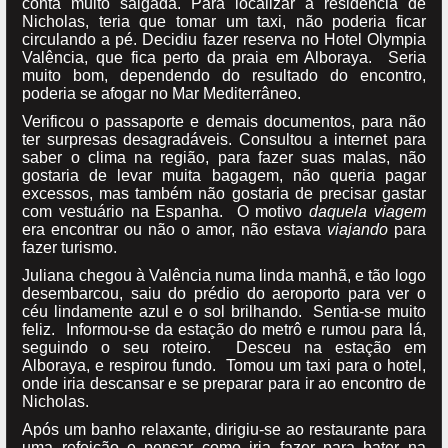
conta muito salgada. Para localizar a residência de
Nicholas, teria que tomar um taxi, não poderia ficar
circulando a pé. Decidiu fazer reserva no Hotel Olympia
Valência, que fica perto da praia em Alboraya. Seria
muito bom, dependendo do resultado do encontro,
poderia se afogar no Mar Mediterrâneo.
Verificou o passaporte e demais documentos, para não
ter surpresas desagradáveis. Consultou a internet para
saber o clima na região, para fazer suas malas, não
gostaria de levar muita bagagem, não queria pagar
excessos, mas também não gostaria de precisar gastar
com vestuário na Espanha. O motivo
daquela viagem
era encontrar ou não o amor, não estava
viajando
para
fazer turismo.
Juliana chegou à Valência numa linda manhã, e tão logo
desembarcou, saiu do prédio do aeroporto para ver o
céu lindamente azul e o sol brilhando. Sentia-se muito
feliz. Informou-se da estação do metrô e rumou para lá,
seguindo o seu roteiro. Desceu na estação em
Alboraya, e respirou fundo. Tomou um taxi para o hotel,
onde iria descansar e se preparar para ir ao encontro de
Nicholas.
Após um banho relaxante, dirigiu-se ao restaurante para
uma refeição e pensar como iria fazer para bater na