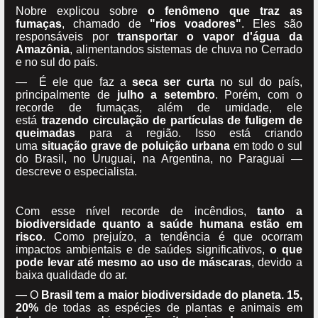
Nobre explicou sobre
o fenômeno que traz as
fumaças
, chamado de
"rios voadores"
. Eles são
responsáveis por
transportar o vapor d'água da
Amazônia
, alimentandos sistemas de chuva no Cerrado
e no sul do país.
— É ele que faz a
seca ser curta
no sul do país,
principalmente de
julho a setembro
. Porém, com o
recorde de fumaças, além de umidade, ele
está
trazendo circulação de partículas de fuligem de
queimadas
para a região. Isso está criando
uma
situação grave de poluição urbana
em todo o sul
do Brasil, no Uruguai, na Argentina, no Paraguai —
descreve o especialista.
Com esse nível recorde de incêndios,
tanto a
biodiversidade quanto a saúde humana estão em
risco
. Como prejuízo, a tendência é que ocorram
impactos ambientais e de saúdes significativos,
o que
pode levar até mesmo ao uso de máscaras
, devido a
baixa qualidade do ar.
— O
Brasil tem a maior biodiversidade do planeta. 15,
20%
de todas as espécies de plantas e animais em