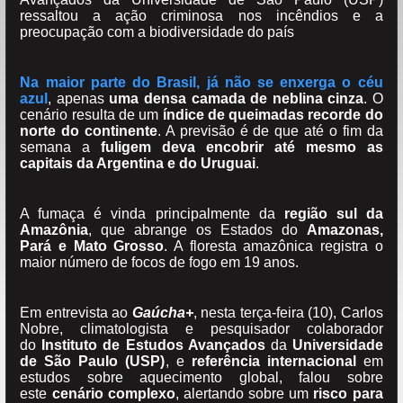
ressaltou a ação criminosa nos incêndios e a
preocupação com a biodiversidade do país
Na maior parte do Brasil, já não se enxerga o céu
azul
, apenas
uma densa camada de neblina cinza
. O
cenário resulta de um
índice de queimadas recorde do
norte do continente
. A previsão é de que até o fim da
semana a
fuligem deva encobrir até mesmo as
capitais da Argentina e do Uruguai
.
A fumaça é vinda principalmente da
região sul da
Amazônia
, que abrange os Estados do
Amazonas,
Pará e Mato Grosso
. A floresta amazônica registra o
maior número de focos de fogo em 19 anos.
Em entrevista ao
Gaúcha+
, nesta terça-feira (10), Carlos
Nobre, climatologista e pesquisador colaborador
do
Instituto de Estudos Avançados
da
Universidade
de São Paulo (USP)
, e
referência internacional
em
estudos sobre aquecimento global, falou sobre
este
cenário complexo
, alertando sobre um
risco para