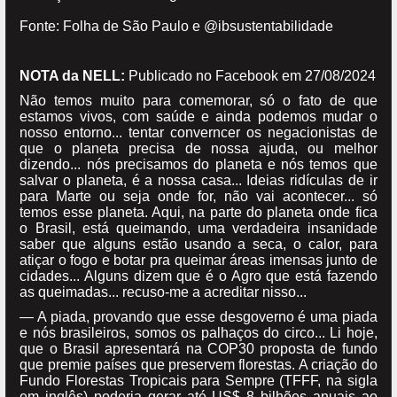
Fonte: Folha de São Paulo e @ibsustentabilidade
NOTA da NELL:
Publicado no Facebook em 27/08/2024
Não temos muito para comemorar, só o fato de que
estamos vivos, com saúde e ainda podemos mudar o
nosso entorno... tentar converncer os negacionistas de
que o planeta precisa de nossa ajuda, ou melhor
dizendo... nós precisamos do planeta e nós temos que
salvar o planeta, é a nossa casa... Ideias ridículas de ir
para Marte ou seja onde for, não vai acontecer... só
temos esse planeta. Aqui, na parte do planeta onde fica
o Brasil, está queimando, uma verdadeira insanidade
saber que alguns estão usando a seca, o calor, para
atiçar o fogo e botar pra queimar áreas imensas junto de
cidades... Alguns dizem que é o Agro que está fazendo
as queimadas... recuso-me a acreditar nisso...
— A piada, provando que esse desgoverno é uma piada
e nós brasileiros, somos os palhaços do circo... Li hoje,
que o Brasil apresentará na COP30 proposta de fundo
que premie países que preservem florestas. A criação do
Fundo Florestas Tropicais para Sempre (TFFF, na sigla
em inglês) poderia gerar até US$ 8 bilhões anuais ao