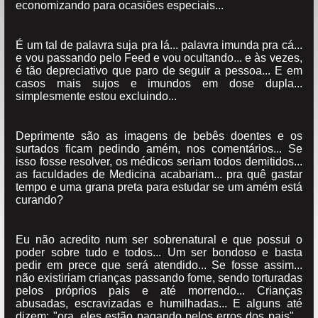
economizando para ocasiões especiais...
É um tal de palavra suja pra lá... palavra imunda pra cá...
e vou passando pelo Feed e vou ocultando... e às vezes,
é tão depreciativo que paro de seguir a pessoa... E em
casos mais sujos e imundos em dose dupla...
simplesmente estou excluindo...
Deprimente são as imagens de bebês doentes e os
surtados ficam pedindo amém, nos comentários... Se
isso fosse resolver, os médicos seriam todos demitidos...
as faculdades de Medicina acabariam... pra quê gastar
tempo e uma grana preta para estudar se um amém está
curando?
Eu não acredito num ser sobrenatural e que possui o
poder sobre tudo e todos... Um ser bondoso e basta
pedir em prece que será atendido... Se fosse assim...
não existiriam crianças passando fome, sendo torturadas
pelos próprios pais e até morrendo... Crianças
abusadas, escravizadas e humilhadas... E alguns até
dizem: "ora, eles estão pagando pelos erros dos pais"...