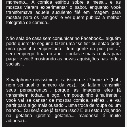
momento... A comida esfriou sobre a mesa... e as
moscas vieram experimentar o sabor, enquanto você
transformava aquele suculento filé em imagem para
mostrar para os "amigos" e ver quem publica a melhor
fotografia de comida...
Não saia de casa sem comunicar no Facebook... alguém
pode querer te seguir e fazer uma "selfie" ou então pedir
uma graninha emprestada... tem gente na pior por aí,
sem emprego, final do ano... contas e mais contas para
pagar e você mostrando as novas aquisições nas redes
sociais...
Smartphone novíssimo e caríssimo e iPhone nº (bah,
nem sei qual o número da vez)... só faltam transmitir
seus pensamentos... porque as imagens eles já
transmitem, todas... e logo... um pouquinho lá na frente...
você vai se cansar de mostrar comida, selfies... e vai
partir para algo mais ousado... uma troca de roupa ou um
banho... Ou será que já fazem isso? E eu estou viajando
na gelatina (prefiro gelatina... maionese é muito
adiposa)...