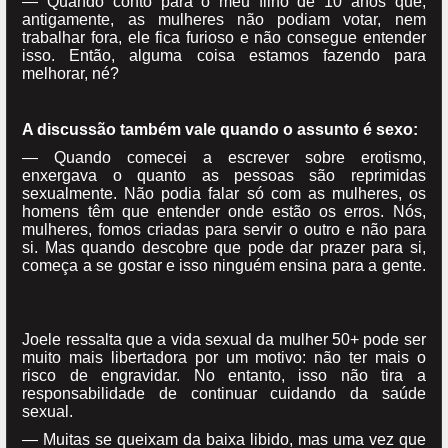
— Quando conto para o meu filho de 10 anos que,
antigamente, as mulheres não podiam votar, nem
trabalhar fora, ele fica furioso e não consegue entender
isso. Então, alguma coisa estamos fazendo para
melhorar, né?
A discussão também vale quando o assunto é sexo:
— Quando comecei a escrever sobre erotismo,
enxergava o quanto as pessoas são reprimidas
sexualmente. Não podia falar só com as mulheres, os
homens têm que entender onde estão os erros. Nós,
mulheres, fomos criadas para servir o outro e não para
si. Mas quando descobre que pode dar prazer para si,
começa a se gostar e isso ninguém ensina para a gente.
Joele ressalta que a vida sexual da mulher 50+ pode ser
muito mais libertadora por um motivo: não ter mais o
risco de engravidar. No entanto, isso não tira a
responsabilidade de continuar cuidando da saúde
sexual.
— Muitas se queixam da baixa libido, mas uma vez que