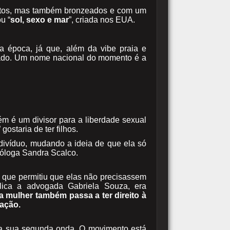
eitos, mas também bronzeados e com um
ou “
sol, sexo e mar
”, criada nos EUA.
a época, já que, além da vibe praia e
zado. Um nome nacional do momento é a
m é um divisor para a liberdade sexual
gostaria de ter filhos.
ivíduo, mudando a ideia de que ela só
sexóloga Sandra Scalco.
 que permitiu que elas não precisassem
plica a advogada Gabriela Souza, era
 a mulher também passa a ter direito à
ração.
na sua segunda onda. O movimento está