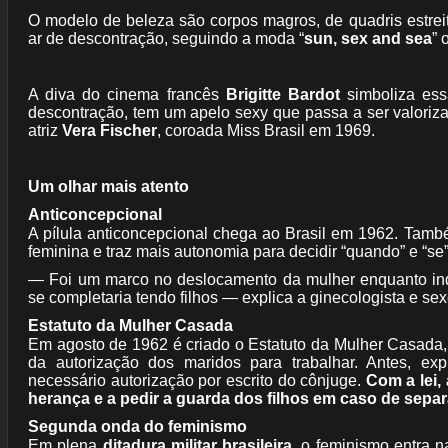
O modelo de beleza são corpos magros, de quadris estr
ar de descontração, seguindo a moda “
sun, sex and sea
” 
A diva do cinema francês
Brigitte Bardot
simboliza ess
descontração, tem um apelo sexy que passa a ser valori
atriz
Vera Fischer
, coroada Miss Brasil em 1969.
Um olhar mais atento
Anticoncepcional
A pílula anticoncepcional chega ao Brasil em 1962. També
feminina e traz mais autonomia para decidir “quando” e “se” 
— Foi um marco no deslocamento da mulher enquanto ind
se completaria tendo filhos — explica a ginecologista e 
Estatuto da Mulher Casada
Em agosto de 1962 é criado o Estatuto da Mulher Casada,
da autorização dos maridos para trabalhar. Antes, ex
necessário autorização por escrito do cônjuge.
Com a lei,
herança e a pedir a guarda dos filhos em caso de sepa
Segunda onda do feminismo
Em plena
ditadura militar brasileira
, o feminismo entra 