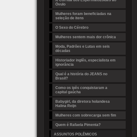
A Corrida dos Espermatozoides ao
Óvulo
Mulheres foram beneficiadas na
seleção de itens
O Sexo do Cérebro
Mulheres sentem mais dor crônica
Moda, Padrões e Lutas em seis
décadas
Historiador inglês, especialista em
ignorância
Qual é a história do JEANS no
Brasil?
Como os ipês conquistaram a
capital gaúcha
Babygirl, da diretora holandesa
Halina Reijn
Mulheres com sobrecarga sem fim
Quem é Rafaela Pimenta?
ASSUNTOS POLÊMICOS