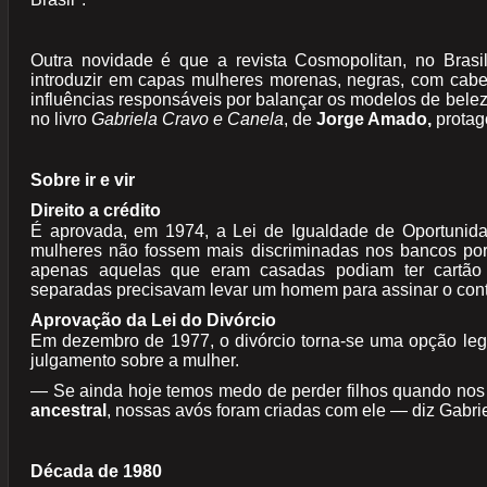
Outra novidade é que a revista Cosmopolitan, no Bra
introduzir em capas mulheres morenas, negras, com cab
influências responsáveis por balançar os modelos de belez
no livro
Gabriela Cravo e Canela
, de
Jorge Amado,
protag
Sobre ir e vir
Direito a crédito
É aprovada, em 1974, a Lei de Igualdade de Oportunidad
mulheres não fossem mais discriminadas nos bancos por 
apenas aquelas que eram casadas podiam ter cartão d
separadas precisavam levar um homem para assinar o cont
Aprovação da Lei do Divórcio
Em dezembro de 1977, o divórcio torna-se uma opção legal
julgamento sobre a mulher.
— Se ainda hoje temos medo de perder filhos quando nos
ancestral
, nossas avós foram criadas com ele — diz Gabr
Década de 1980