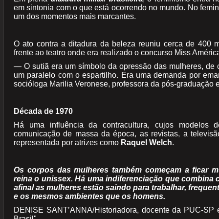
em sintonia com o que está ocorrendo no mundo. No femi
um dos momentos mais marcantes.
O ato contra a ditadura da beleza reuniu cerca de 400 
frente ao teatro onde era realizado o concurso Miss Améric
— O sutiã era um símbolo da opressão das mulheres, de 
um paralelo com o espartilho. Era uma demanda por ema
socióloga Marilia Veronese, professora da pós-graduação 
Década de 1970
Há uma influência da contracultura, cujos modelos
comunicação de massa da época, as revistas, a televisã
representada por atrizes como
Raquel Welch
.
Os corpos das mulheres também começam a ficar m
reina o unissex. Há uma indiferenciação que combina 
afinal as mulheres estão saindo para trabalhar, freque
e os mesmos ambientes que os homens.
DENISE SANT’ANNA/Historiadora, docente da PUC-SP e au
Brasil".