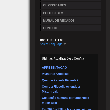
CURIOSIDADES
POLITICAGEM
MURAL DE RECADOS
CONTATO
Translate this Page
Select Language
▼
Ultimas Atualizações / Confira
APRESENTAÇÃO
Mulheres Artificiais
Quem é Rafaela Pimenta?
Como a Filosofia entende a
Misantropia
Obsessão humana por tamanho e
medir tudo
Em 2020 o STF cobrava respeito às