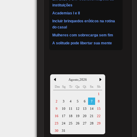
instituições
Academias I e II
Incluir brinquedos eróticos na rotina
do casal
Mulheres com sobrecarga sem fim
A solitude pode libertar sua mente
Agosto
,
2026
Dm
Sg
Tr
Qa
Qi
Sx
Sb
1
2
3
4
5
6
7
8
9
10
11
12
13
14
15
16
17
18
19
20
21
22
23
24
25
26
27
28
29
30
31