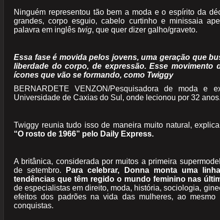
Ninguém representou tão bem a moda e o espírito da dé
grandes, corpo esguio, cabelo curtinho e minissaia ap
palavra em inglês
twig
, que quer dizer galho/graveto.
Essa fase é movida pelos jovens, uma geração que bu
liberdade do corpo, de expressão. Esse movimento d
ícones que vão se formando, como Twiggy
BERNARDETE VENZON/Pesquisadora de moda e ex-p
Universidade de Caxias do Sul, onde lecionou por 32 anos
Twiggy reunia tudo isso de maneira muito natural, explic
“O rosto de 1966” pelo Daily Express.
A britânica, considerada por muitos a primeira supermode
de setembro.
Para celebrar, Donna monta uma linh
tendências que têm regido o mundo feminino nas últ
de especialistas em direito, moda, história, sociologia, gine
efeitos dos padrões na vida das mulheres, ao mesmo
conquistas.