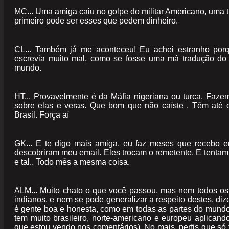
MC... Uma amiga caiu no golpe do militar Americano, uma t
primeiro pode ser esses que pedem dinheiro.
CL... Também já me aconteceu! Eu achei estranho porq
escrevia muito mal, como se fosse uma má tradução do 
mundo.
HT... Provavelmente é da Máfia nigeriana ou turca. Fazem
sobre elas e veras. Que bom que não caíste . Têm até c
Brasil. Força aí
GK... E te digo mais amiga, eu faz meses que recebo e
descobriram meu email. Eles trocam o remetente. E tentam
e tal.. Todo mês a mesma coisa.
ALM... Muito chato o que você passou, mas nem todos o
indianos, e nem se pode generalizar a respeito destes, diz
é gente boa e honesta, como em todas as partes do mund
tem muito brasileiro, norte-americano e europeu aplicando
que estou vendo nos comentários). No mais, perfis que só