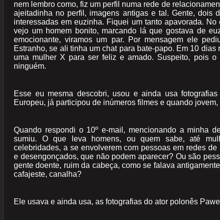
nem lembro como, fiz um perfil numa rede de relacionament
ajeitadinha no perfil, imagens antigas e tal. Gente, doi
interessadas em euzinha. Fiquei um tanto apavorada. No o
vejo um homem bonito, marcando lá que gostava de euzi
emocionante, viramos um par. Por mensagem ele pedi
Estranho, se ali tinha um chat para bate-papo. Em 10 dias 
uma mulher X para ser feliz e amado. Suspeito, pois o
ninguém.
Esse eu mesma descobri, usou e ainda usa fotografias
Europeu, já participou de inúmeros filmes e quando jovem, 
Quando respondi o 10º e-mail, mencionando a minha de
sumiu. O que leva homens, ou quem sabe, até mulh
celebridades, a se envolverem com pessoas em redes de 
e desengonçados, que não podem aparecer? Ou são pesso
gente doente, ruim da cabeça, como se falava antigamente?
cafajeste, canalha?
Ele usava e ainda usa, as fotografias do ator polonês Pawe