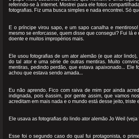
referindo-se à internet. Mostrei para ele fotos compartilh
fotografias. Fiz uma busca simples e nada encontrei. Só qu
E o príncipe virou sapo, e um sapo canalha e mentiroso! 
mesmo se enforcasse, quem disse que consegui? Fui lá e d
doente e muitos impropérios mais.
Ele usou fotografias de um ator alemão (e que ator lindo),
do tal ator e uma série de outras mentiras. Muito convin
mentiras, pedindo perdão, que estava apaixonado... Ele f
achou que estava sendo amada...
Eu não aprendo. Fico com raiva de mim por ainda acred
indignada, pois éassim, por gente assim, que vamos nos
acreditam em mais nada e o mundo está desse jeito, triste 
Ele usava as fotografias do lindo ator alemão Jo Weil (veja 
Esse foi o segundo caso do qual fui protagonista, o prim