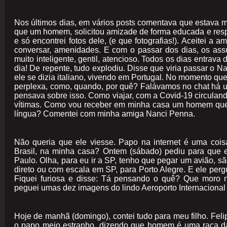
Nos últimos dias, em vários posts comentava que estava m
que um homem, solicitou amizade de forma educada e respei
e só encontrei fotos dele, (e que fotografias!). Aceitei a
conversar, amenidades. E com o passar dos dias, os ass
muito inteligente, gentil, atencioso. Todos os dias entrav
dia! De repente, tudo explodiu. Disse que viria passar o N
ele se dizia italiano, vivendo em Portugal. No momento que
perplexa, como, quando, por quê? Falávamos no chat há un
pensava sobre isso. Como viajar, com a Covid-19 circuland
vítimas. Como vou receber em minha casa um homem que 
língua? Comentei com minha amiga Nanci Penna.
Não queria que ele viesse. Papo na internet é uma cois
Brasil, na minha casa? Ontem (sábado) pediu para que 
Paulo. Olha, para eu ir a SP, tenho que pegar um avião, s
direto ou com escala em SP, para Porto Alegre. E ele per
Fiquei furiosa e disse: Tá pensando o quê? Que moro 
peguei umas dez imagens do lindo Aeroporto Internacional
Hoje de manhã (domingo), contei tudo para meu filho. Feli
o papo meio estranho, dizendo que homem é uma raça da