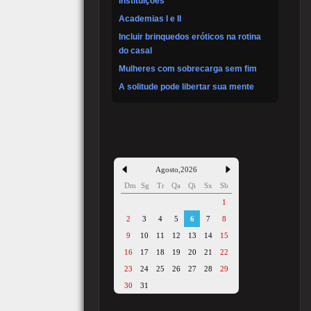
instituições
Academias I e II
Incluir brinquedos eróticos na rotina
do casal
Mulheres com sobrecarga sem fim
A solitude pode libertar sua mente
Agosto
,
2026
Dm
Sg
Tr
Qa
Qi
Sx
Sb
1
2
3
4
5
6
7
8
9
10
11
12
13
14
15
16
17
18
19
20
21
22
23
24
25
26
27
28
29
30
31