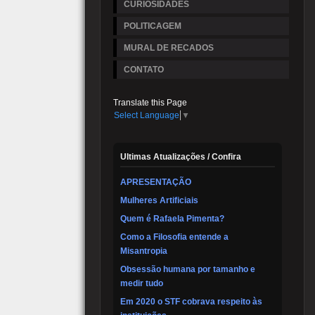
CURIOSIDADES
POLITICAGEM
MURAL DE RECADOS
CONTATO
Translate this Page
Select Language
▼
Ultimas Atualizações / Confira
APRESENTAÇÃO
Mulheres Artificiais
Quem é Rafaela Pimenta?
Como a Filosofia entende a
Misantropia
Obsessão humana por tamanho e
medir tudo
Em 2020 o STF cobrava respeito às