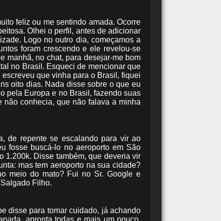
uito feliz ou me sentindo amada. Ocorre
tosa. Olhei o perfil, antes de adicionar
 amizade. Logo no outro dia, começamos a
untos foram crescendo e ele revelou-se
a de manhã, no chat, para desejar-me bom
atal no Brasil. Esqueci de mencionar que
 escreveu que vinha para o Brasil, fiquei
s oito dias. Nada disse sobre o que eu
o pela Europa e no Brasil, fazendo suas
não conhecia, que não falava a minha
a, de repente se escalando para vir ao
eu fosse buscá-lo no aeroporto em São
ão 1.200k. Disse também, que deveria vir
gunta: mas tem aeroporto na sua cidade?
no meio do mato? Fui no Sr. Google e
 Salgado Filho.
pe disse para tomar cuidado, já achando
nada, apronta todas e mais um pouco,