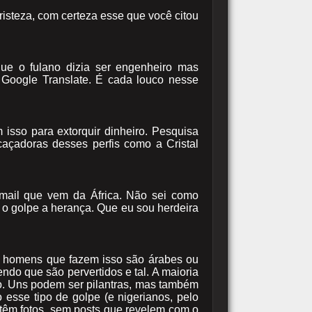
risteza, com certeza esse que você citou
ue o fulano dizia ser engenheiro mas
Google Translate. É cada louco nesse
 isso para extorquir dinheiro. Pesquisa
açadoras desses perfis como a Cristal
mail que vem da África. Não sei como
 o golpe a herança. Que eu sou herdeira
s homens que fazem isso são árabes ou
endo que são pervertidos e tal. A maioria
o. Uns podem ser pilantras, mas também
 esse tipo de golpe (e nigerianos, pelo
 têm fotos, sem posts que revelem com o