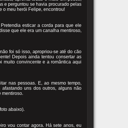
adas e perguntou se havia procurado pelas
e o meu herói Felipe, encontrou!
Pretendia esticar a corda para que ele
isse que ele era um canalha mentiroso,
 não foi só isso, apropriou-se até do cão
cente! Depois ainda tentou consertar as
oi muito convincente e a romântica aqui
itar nas pessoas. E, ao mesmo tempo,
 afastando uns dos outros, alguns não
e mentiroso.
foto abaixo).
eiro vou contar agora. Há sete anos, eu