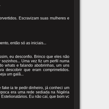
.
ervertidos. Escravizam suas mulheres e
to, então só as iniciais...
sim, eu desconfio. Brinco que eles não
ar sozinhos... Uma vez fiz um perfil numa
do whats e falando abobrinhas, um uns
ra descobrir que eram comprimetidos.
eja um galã...
ake ia te pedir dinheiro, já conheci um
 época era uma rede sediada na Nigéria
Estelionatários. Eu não caí, que bom vc