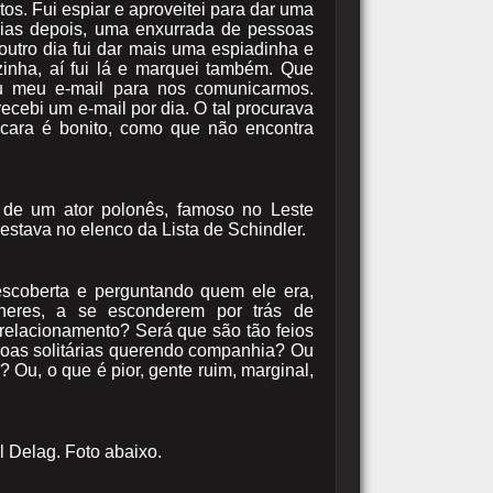
os. Fui espiar e aproveitei para dar uma
s dias depois, uma enxurrada de pessoas
utro dia fui dar mais uma espiadinha e
nha, aí fui lá e marquei também. Que
u meu e-mail para nos comunicarmos.
recebi um e-mail por dia. O tal procurava
 cara é bonito, como que não encontra
 de um ator polonês, famoso no Leste
estava no elenco da Lista de Schindler.
scoberta e perguntando quem ele era,
eres, a se esconderem por trás de
relacionamento? Será que são tão feios
as solitárias querendo companhia? Ou
 Ou, o que é pior, gente ruim, marginal,
l Delag. Foto abaixo.