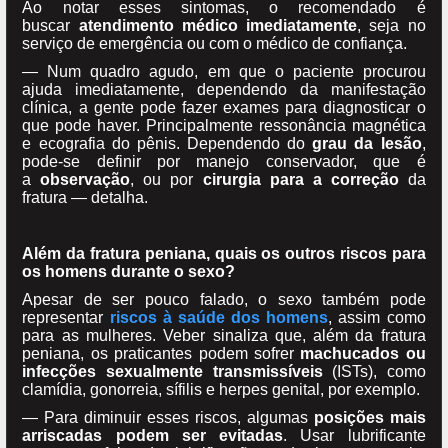
Ao notar esses sintomas, o recomendado é
buscar
atendimento médico
imediatamente
, seja no
serviço de emergência ou com o médico de confiança.
— Num quadro agudo, em que o paciente procurou
ajuda imediatamente, dependendo da manifestação
clínica, a gente pode fazer exames para diagnosticar o
que pode haver. Principalmente ressonância magnética
e ecografia do pênis. Dependendo do
grau da lesão
,
pode-se definir por manejo conservador, que é
a
observação
, ou por
cirurgia para a correção
da
fratura — detalha.
Além da fratura peniana, quais os outros riscos para
os homens durante o sexo?
Apesar de ser pouco falado, o sexo também pode
representar
riscos à saúde dos homens
, assim como
para as mulheres. Veber sinaliza que, além da fratura
peniana, os praticantes podem sofrer
machucados ou
infecções sexualmente transmissíveis
(ISTs), como
clamídia, gonorreia, sífilis e herpes genital, por exemplo.
— Para diminuir esses riscos, algumas
posições mais
arriscadas podem ser evitadas
. Usar lubrificante