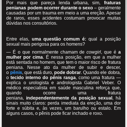
Por mais que pareça lenda urbana, sim,
fraturas
penianas podem ocorrer durante o sexo
– geralmente
causadas por um trauma em meio a uma ereção. Apesar
de raros, esses acidentes costumam provocar muitas
dúvidas nos consultórios.
Entre elas,
uma questão comum é:
qual a posição
sexual mais perigosa para os homens?
— É o que normalmente chamam de
cowgirl
, que é
a
mulher por cima
. É nessa posição, em que a mulher
está sentada no homem, que tem o maior risco de fratura
peniana. Nesse ato da mulher de subir e descer,
o
pênis
, que está duro,
pode dobrar
. Quando ele dobra,
o
tecido interno do pênis rasga
, como uma fratura —
explica o urologista e andrologista Gabriel Veber. O
médico especialista em saúde masculina reforça que,
quando ocorre uma fratura
peniana,
independentemente da posição sexual
, há
sinais muito claros: perda imediata da ereção, uma dor
forte e súbita e, às vezes, um barulho ou estalo. Em
alguns casos, o pênis pode ficar inchado e roxo.