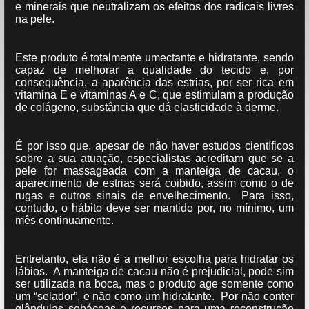
e minerais que neutralizam os efeitos dos radicais livres
na pele.
Este produto é totalmente umectante e hidratante, sendo
capaz de melhorar a qualidade do tecido e, por
consequência, a aparência das estrias, por ser rica em
vitamina E e vitaminas A e C, que estimulam a produção
de colágeno, substância que dá elasticidade à derme.
É por isso que, apesar de não haver estudos científicos
sobre a sua atuação, especialistas acreditam que se a
pele for massageada com a manteiga de cacau, o
aparecimento de estrias será coibido, assim como o de
rugas e outros sinais de envelhecimento. Para isso,
contudo, o hábito deve ser mantido por, no mínimo, um
mês continuamente.
Entretanto, ela não é a melhor escolha para hidratar os
lábios. A manteiga de cacau não é prejudicial, pode sim
ser utilizada na boca, mas o produto age somente como
um “selador”, e não como um hidratante. Por não conter
glândulas sebáceas e recursos para uma reconstrução