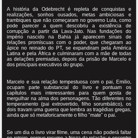
A história da Odebrecht é repleta de conquistas e
realizações, sonhos ousados, metas ambiciosas e
trambiques que não começaram no governo Lula, como
pode parecer a quem descobriu a existência de
corrupção a partir da Lava-Jato. Nas fundações do
império nascido na Bahia já aparecem sinais de
relações promíscuas com o poder, que chegaram ao
ápice no reinado do PT, se expandiram pela América
Latina e pela África e culminaram com a mãe de todas
as delações premiadas, depois da prisão de Marcelo e
dos principais executivos do grupo.
Marcelo e sua relação tempestuosa com o pai, Emilio,
ocupam parte substancial do livro e pontuam os
capítulos mais interessantes para quem gosta de
mergulhar na alma dos personagens. Tão diferentes no
temperamento (pai extrovertido, filho sorumbático), os
dois travam uma guerra que lembra as tragédias gregas,
ainda que só metaforicamente o filho "mate" o pai.
Se um dia o livro virar filme, uma cena não poderá faltar
no roteiro, porque resume a frieza da relação: o encontro