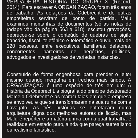
VERDADEIRA HISTÓRIA DO GRUPO X (Record,
2014). Para escrever A ORGANIZAÇÃO, foram três anos
de trabalho. As delações da Odebrecht e de outras
empreiteiras serviram de ponto de partida. Malu
examinou montanhas de documentos (só as notas de
rodapé vão da página 563 a 618), escutou gravações,
debruçou-se sobre o conteúdo de quebras de sigilo
bancário, fiscal, telefônico e telemático e ouviu mais de
120 pessoas, entre executivos, familiares, delatores,
concorrentes, parceiros de negócios, políticos,
advogados e investigadores de variadas instâncias.
Construído de forma engenhosa para prender o leitor
mesmo quando mergulha em trechos mais áridos, A
ORGANIZAÇÃO é uma espécie de três em um: A
história da Odebrecht, a biografia do príncipe destronado
Marcelo Odebrecht e as maracutaias em que a empresa
se envolveu e que se transformaram na sua ruína com a
Lava-jato. As três histórias se entrelaçam numa
arquitetura digna dos melhores autores de ficção, mas
Malu é repórter e a matéria-prima com a qual trabalha é
realidade em estado puro, ainda que pareça surrealismo
ou realismo fantástico.