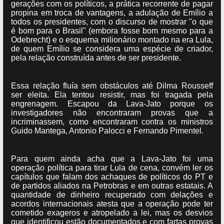
gerações com os políticos, a prática recorrente de pagar
propina em troca de vantagens, a adulação de Emílio a
todos os presidentes, com o discurso de mostrar "o que
é bom para o Brasil" (embora fosse bom mesmo para a
Odebrecht) e o esquema milionário montado na era Lula,
de quem Emílio se considera uma espécie de criador,
pela relação construída antes de ser presidente.
Essa relação fluía sem obstáculos até Dilma Rousseff
ser eleita. Ela tentou resistir, mas foi tragada pela
engrenagem. Escapou da Lava-Jato porque os
investigadores não encontraram provas que a
incriminassem, como encontraram contra os ministros
Guido Mantega, Antonio Palocci e Fernando Pimentel.
Para quem ainda acha que a Lava-Jato foi uma
operação política para tirar Lula de cena, convém ler os
capítulos que falam dos achaques de políticos do PT e
de partidos aliados na Petrobras e em outras estatais. A
quantidade de dinheiro recuperado com delações e
acordos internacionais atesta que a operação pode ter
cometido exageros e atropelado a lei, mas os desvios
que identificou estão documentados e com fartas provas