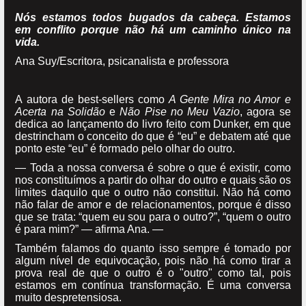
Nós estamos todos bugados da cabeça. Estamos
em conflito porque não há um caminho único na
vida.
Ana Suy/Escritora, psicanalista e professora
A autora de best-sellers como
A Gente Mira no Amor e
Acerta na Solidão
e
Não Pise no Meu Vazio
, agora se
dedica ao lançamento do livro feito com Dunker, em que
destrincham o conceito do que é “eu” e debatem até que
ponto este “eu” é formado pelo olhar do outro.
— Toda a nossa conversa é sobre o que é existir, como
nos constituímos a partir do olhar do outro e quais são os
limites daquilo que o outro não constitui. Não há como
não falar de amor e de relacionamentos, porque é disso
que se trata: “quem eu sou para o outro?”, “quem o outro
é para mim?” — afirma Ana. —
Também falamos do quanto isso sempre é tomado por
algum nível de equivocação, pois não há como tirar a
prova real de que o outro é o "outro" como tal, pois
estamos em contínua transformação. É uma conversa
muito despretensiosa.