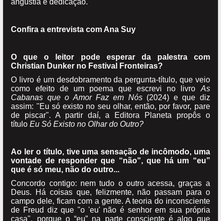
angústia e dedicação.
Confira a entrevista com Ana Suy
O que o leitor pode esperar da palestra com
Christian Dunker no Festival Fronteiras?
O livro é um desdobramento da pergunta-título, que veio
como efeito de um poema que escrevi no livro
As
Cabanas que o Amor Faz em Nós
(2024) e que diz
assim: "Eu só existo no seu olhar, então, por favor, pare
de piscar". A partir daí, a Editora Planeta propôs o
título
Eu Só Existo no Olhar do Outro?
Ao ler o título, tive uma sensação de incômodo, uma
vontade de responder que “não", que há um “eu”
que é só meu, não do outro...
Concordo contigo: nem tudo o outro acessa, graças a
Deus. Há coisas que, felizmente, não passam para o
campo dele, ficam com a gente. A teoria do inconsciente
de Freud diz que "o 'eu' não é senhor em sua própria
casa", porque o “eu” na parte consciente é algo que