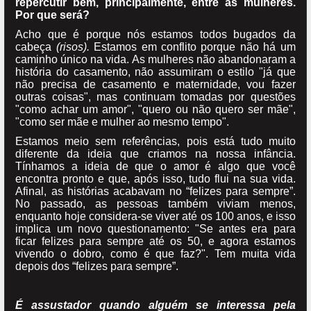
repercutir bem, principalmente, entre as mulheres.
Por que será?
Acho que é porque nós estamos todos bugados da
cabeça
(risos).
Estamos em conflito porque não há um
caminho único na vida. As mulheres não abandonaram a
história do casamento, não assumiram o estilo "já que
não precisa de casamento e maternidade, vou fazer
outras coisas", mas continuam tomadas por questões
"como achar um amor", "quero ou não quero ser mãe",
"como ser mãe e mulher ao mesmo tempo".
Estamos meio sem referências, pois está tudo muito
diferente da ideia que criamos na nossa infância.
Tínhamos a ideia de que o amor é algo que você
encontra pronto e que, após isso, tudo flui na sua vida.
Afinal, as histórias acabavam no “felizes para sempre”.
No passado, as pessoas também viviam menos,
enquanto hoje considera-se viver até os 100 anos, e isso
implica um novo questionamento: "Se antes era para
ficar felizes para sempre até os 50, e agora estamos
vivendo o dobro, como é que faz?". Tem muita vida
depois dos “felizes para sempre”.
É assustador quando alguém se interessa pela