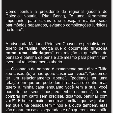
Como pontua a presidente da regional gaúcha do
Colégio Notarial, Rita Bervig, "é uma ferramenta
importante para casais que desejam manter seus
patrimônios separados, evitando complicações jurídicas
no futuro".
A advogada Mariana Petersen Chaves, especialista em
direito de família, reforça que o documento
funciona
como uma "blindagem"
em relação a questões de
pensão e partilha de bens e até mesmo para permitir um
eventual relacionamento aberto.
— O contrato de namoro é exatamente para dizer: "Não
sou casada(o) e não quero casar com você", "podemos
ter um relacionamento aberto", "podemos ter uma
relação em que um pode dormir na casa do outro, mas
quero a minha casa enquanto você tem a sua, você
pode ter os seus filhos, eu tenho os meus", "quero
comprar um carro sem precisar, digamos, partilhar com
você". E hoje é muito comum as famílias que se juntam,
em que uma pessoa tem filhos e a outra também, elas
vão morar em casas separadas e não querem uma união