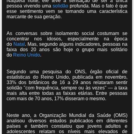
Naquela noite, ele teve a sensação de ser a única
pessoa vivendo uma
solidão
profunda. Mas o fato é que
esse sentimento vem se tornando uma característica
marcante de sua geração.
As conversas sobre isolamento social costumam se
concentrar nos idosos, especialmente na época
do
Natal
. Mas, segundo alguns indicadores, pessoas na
faixa dos 20 anos são hoje o grupo mais solitário
do
Reino Unido
.
Segundo uma pesquisa do ONS, órgão oficial de
estatísticas do Reino Unido, publicada em novembro,
33% dos britânicos de 16 a 29 anos relataram sentir
solidão "com frequência, sempre ou às vezes" — a taxa
mais alta entre todas as faixas etárias. Entre pessoas
com mais de 70 anos, 17% disseram o mesmo.
Neste ano, a Organização Mundial da Saúde (OMS)
analisou diversos estudos publicados em diferentes
países e também constatou que jovens adultos e
adolescentes relatam os níveis mais elevados de