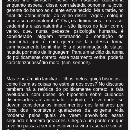
enquanto espera”, disse, com afetada bonomia, a jovial
gerente do banco ao cliente envelhecido. Mais tarde, no
final do atendimento, ao velho disse: “Agora, coloque
aqui a sua assinaturinha”. Ora, os diminutivos – no caso,
cadeirinha e assinaturinha – são típicos do falar com o
velho, que, numa pedestre psicologia humana, é
considerado alguém retornando à condição de
criancinha que é com quem se fala dessa forma
carinhosamente bonitinha. É a discriminação do status,
notada por meio da linguagem. Para um ancião da turma
do politicamente correto, esse tratamento verbal poderia
caracterizar assédio moral (sim, senhor!).
Mas e no âmbito familiar – filhos, netos, quiçá bisnetos –
como ficam as coisas no estrelar dos ovos? No discurso
também há a retórica do politicamente correto, a fala
aveludada com doses de hipocrisia sobre cuidados
dispensados ao ancionato; contudo, ´´e verdade, se
devam considerar os impedimentos dos familiares por
força dos incontáveis quefazeres da exigente vida
moderna pelos quais se veem envolvidos essas
segunda e terceira gerações. Chega a um ponto em que
o velho passa a ser um estorvo na vida caseira e social.