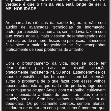
verdade é que o fim da vida está longe de ser a
MELHOR IDADE
As chamadas ciências da saúde lograram, não sem
auxílio de avançadas tecnologias de informação,
prolongar a existência humana, sem, todavia, fazem com
que esses anos a mais viessem desembaraçados dos
mal-estares de sempre, físicos ou psíquicos, intrínsecos
à velhice: a maior longevidade se fez acompanhar
praticamente de seus problemas de antanho.
Com o prolongamento da vida, hoje se pode ter
deambulando pela casa um bisavô, situação
praticamente inexistente há 50 anos. Estenderam-se os
anos de existência dos humanos e com tal extensão
surge o problema de o que fazer com esses velhos
aposentados, isto é, que nada irão produzir, logo, sem
ter com que se ocupar. Antes, com o trabalho, cultivavam
com intensidade a libido do poder, as lutas (no fim
inúteis) por ele. Sem isso, velhos jubilados ficam ao
deus-dará. Os politicamente corretos, sempre alertas,
cuidaram de entrar em cena para, como é moderno que