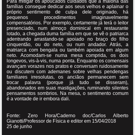
Para mitigar os apoucados cuidados que a maioria das
famílias consegue dedicar aos seus velhos e aplainar o
próprio sentimento de culpa dele originado, há
pequenos procedimentos imaginavelmente
compensatórios. Por exemplo, certamente já terá o leitor
presenciado, num almoço dominical em restaurante
lotado, a chegada duma família em que se vê o patriarca
adentrando arrastando-se apoiado no braço do filho
cinquentão, ou do neto, ou num andador. Atrás, a
matriarca com bengala ou também apoiada em algum
neto. Acomodam-se numa mesa comprida, os dois
longevos, vis-à-vis, numa ponta. Enquanto os comensais
avançam vorazes nos pratos e conversam ruidosamente
ou discutem com ademanes sobre velhas pendengas
familiares irresolutas, os anciãos permanecem sem
trocar palavra (porque já tudo se disseram),
abandonados em suas mastigações, ruminando silentes
pensamentos sombrios. Na mesa, o sentimento comum
é a vontade de ir embora dali.
Fonte: Zero Hora/Caderno doc/Carlos Alberto
Gianotti/Professor de Física e editor em 15/04/2018
25 de junho