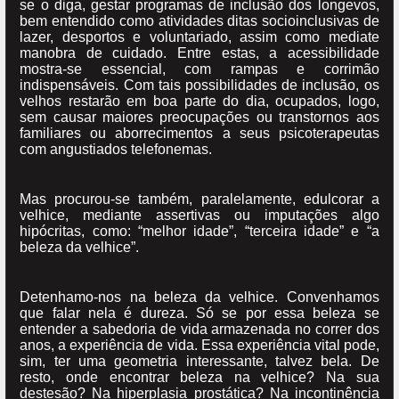
se o diga, gestar programas de inclusão dos longevos,
bem entendido como atividades ditas socioinclusivas de
lazer, desportos e voluntariado, assim como mediate
manobra de cuidado. Entre estas, a acessibilidade
mostra-se essencial, com rampas e corrimão
indispensáveis. Com tais possibilidades de inclusão, os
velhos restarão em boa parte do dia, ocupados, logo,
sem causar maiores preocupações ou transtornos aos
familiares ou aborrecimentos a seus psicoterapeutas
com angustiados telefonemas.
Mas procurou-se também, paralelamente, edulcorar a
velhice, mediante assertivas ou imputações algo
hipócritas, como: “melhor idade”, “terceira idade” e “a
beleza da velhice”.
Detenhamo-nos na beleza da velhice. Convenhamos
que falar nela é dureza. Só se por essa beleza se
entender a sabedoria de vida armazenada no correr dos
anos, a experiência de vida. Essa experiência vital pode,
sim, ter uma geometria interessante, talvez bela. De
resto, onde encontrar beleza na velhice? Na sua
destesão? Na hiperplasia prostática? Na incontinência