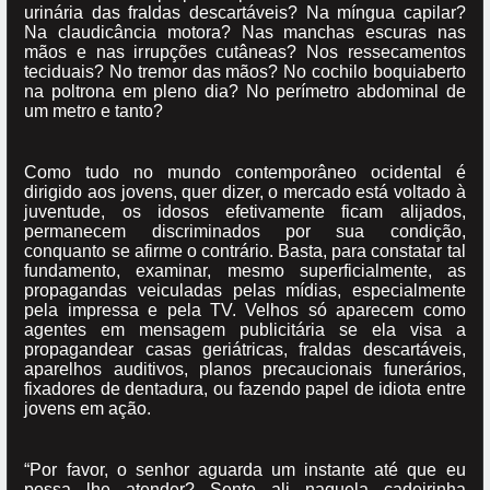
urinária das fraldas descartáveis? Na míngua capilar?
Na claudicância motora? Nas manchas escuras nas
mãos e nas irrupções cutâneas? Nos ressecamentos
teciduais? No tremor das mãos? No cochilo boquiaberto
na poltrona em pleno dia? No perímetro abdominal de
um metro e tanto?
Como tudo no mundo contemporâneo ocidental é
dirigido aos jovens, quer dizer, o mercado está voltado à
juventude, os idosos efetivamente ficam alijados,
permanecem discriminados por sua condição,
conquanto se afirme o contrário. Basta, para constatar tal
fundamento, examinar, mesmo superficialmente, as
propagandas veiculadas pelas mídias, especialmente
pela impressa e pela TV. Velhos só aparecem como
agentes em mensagem publicitária se ela visa a
propagandear casas geriátricas, fraldas descartáveis,
aparelhos auditivos, planos precaucionais funerários,
fixadores de dentadura, ou fazendo papel de idiota entre
jovens em ação.
“Por favor, o senhor aguarda um instante até que eu
possa lhe atender? Sente ali naquela cadeirinha