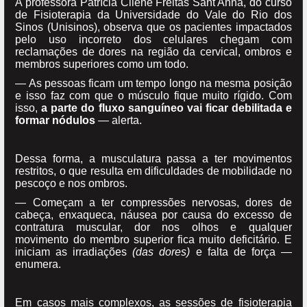
A professora Patrícia Cilene Freitas Sant'Anna, do curso
de Fisioterapia da Universidade do Vale do Rio dos
Sinos (Unisinos), observa que os pacientes impactados
pelo uso incorreto dos celulares chegam com
reclamações de dores na região da cervical, ombros e
membros superiores como um todo.
— As pessoas ficam um tempo longo na mesma posição
e isso faz com que o músculo fique muito rígido. Com
isso,
a parte do fluxo sanguíneo vai ficar debilitada e
formar nódulos
— alerta.
Dessa forma, a musculatura passa a ter movimentos
restritos, o que resulta em dificuldades de mobilidade no
pescoço e nos ombros.
— Começam a ter compressões nervosas, dores de
cabeça, enxaqueca, náusea por causa do excesso de
contratura muscular, dor nos olhos e qualquer
movimento do membro superior fica muito deficitário. E
iniciam as irradiações
(das dores)
e falta de força —
enumera.
Em casos mais complexos, as sessões de fisioterapia