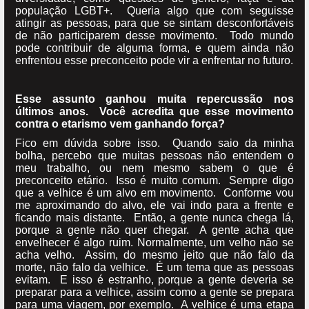
população LGBT+. Queria algo que com seguisse
atingir as pessoas, para que se sintam desconfortáveis
de não participarem desse movimento. Todo mundo
pode contribuir de alguma forma, e quem ainda não
enfrentou esse preconceito pode vir a enfrentar no futuro.
Esse assunto ganhou muita repercussão nos
últimos anos. Você acredita que esse movimento
contra o etarismo vem ganhando força?
Fico em dúvida sobre isso. Quando saio da minha
bolha, percebo que muitas pessoas não entendem o
meu trabalho, ou nem mesmo sabem o que é
preconceito etário. Isso é muito comum. Sempre digo
que a velhice é um alvo em movimento. Conforme vou
me aproximando do alvo, ele vai indo para a frente e
ficando mais distante. Então, a gente nunca chega lá,
porque a gente não quer chegar. A gente acha que
envelhecer é algo ruim. Normalmente, um velho não se
acha velho. Assim, do mesmo jeito que não falo da
morte, não falo da velhice. É um tema que as pessoas
evitam. E isso é estranho, porque a gente deveria se
preparar para a velhice, assim como a gente se prepara
para uma viagem, por exemplo. A velhice é uma etapa