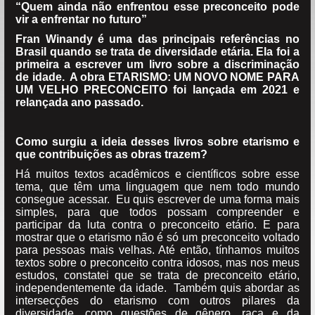
“Quem ainda não enfrentou esse preconceito pode
vir a enfrentar no futuro”
Fran Winandy é uma das principais referências no
Brasil quando se trata de diversidade etária. Ela foi a
primeira a escrever um livro sobre a discriminação
de idade. A obra ETARISMO: UM NOVO NOME PARA
UM VELHO PRECONCEITO foi lançada em 2021 e
relançada ano passado.
Como surgiu a ideia desses livros sobre etarismo e
que contribuições as obras trazem?
Há muitos textos acadêmicos e científicos sobre esse
tema, que têm uma linguagem que nem todo mundo
consegue acessar. Eu quis escrever de uma forma mais
simples, para que todos possam compreender e
participar da luta contra o preconceito etário. E para
mostrar que o etarismo não é só um preconceito voltado
para pessoas mais velhas. Até então, tínhamos muitos
textos sobre o preconceito contra idosos, mas nos meus
estudos, constatei que se trata de preconceito etário,
independentemente da idade. Também quis abordar as
intersecções do etarismo com outros pilares da
diversidade, como questões de gênero, raça e da